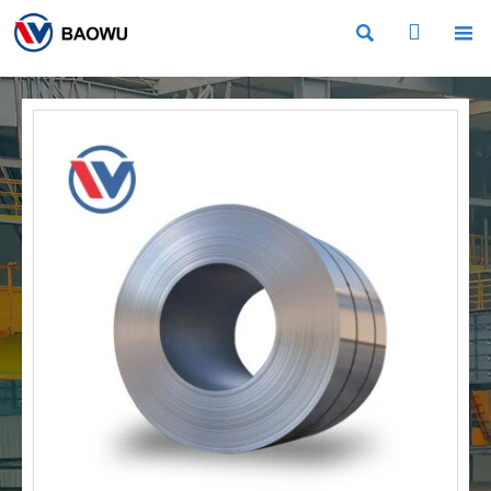


