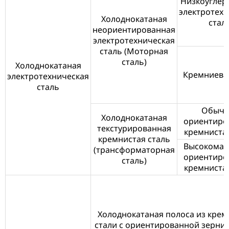
Низкоуглер
электротехн
Холоднокатаная
стал
неориентированная
электротехническая
сталь (Моторная
сталь)
Холоднокатаная
Кремниева
электротехническая
сталь
Обычн
Холоднокатаная
ориентиро
текстурированная
кремнистая
кремнистая сталь
Высокомаг
(трансформаторная
ориентиро
сталь)
кремнистая
Холоднокатаная полоса из крем
стали с ориентированной зерни