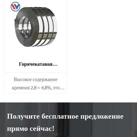
Горячекатаная
высококремнистая сталь
(трансформаторная
Высокое содержание
сталь)
кремния 2,8 ~ 4,8%, это
хороший магнитный, но
более хрупкий, в основном
используется в
Получите бесплатное предложение
производстве сердечника
прямо сейчас!
трансформатора, широко