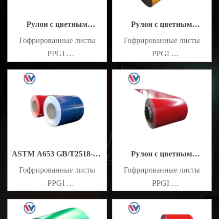
Рулон с цветным
Рулон с цветным
покрытием RAL Color
покрытием PE, PVDF,
Гофрированные листы
Гофрированные листы
SMP, HDP
PPGI
PPGI
Стандарт JIS G3302, JIS
Стандарт JIS G3302, JIS
G3313
G3313
ASTM A653 GB/T2518-88,
Рулон с цветным
GB11253-9, BS рулон с
покрытием JIS G3302, JIS
Гофрированные листы
Гофрированные листы
цветным покрытием
G3313
PPGI
PPGI
Стандарт JIS G3302, JIS
Стандарт JIS G3302, JIS
G3313
G3313