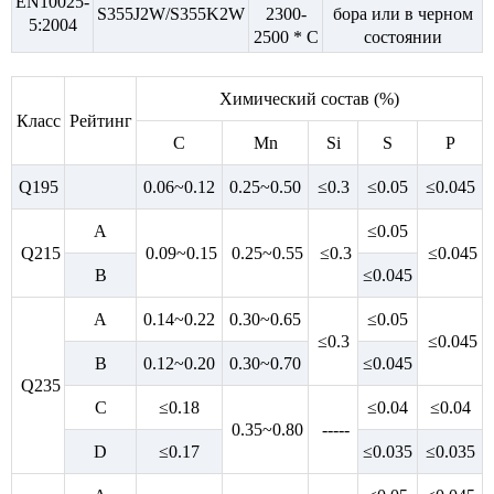
EN10025-
S355J2W/S355K2W
2300-
бора или в черном
5:2004
2500 * C
состоянии
Химический состав (%)
Класс
Рейтинг
C
Mn
Si
S
P
Q195
0.06~0.12
0.25~0.50
≤0.3
≤0.05
≤0.045
A
≤0.05
Q215
0.09~0.15
0.25~0.55
≤0.3
≤0.045
B
≤0.045
A
0.14~0.22
0.30~0.65
≤0.05
≤0.3
≤0.045
B
0.12~0.20
0.30~0.70
≤0.045
Q235
C
≤0.18
≤0.04
≤0.04
0.35~0.80
-----
D
≤0.17
≤0.035
≤0.035