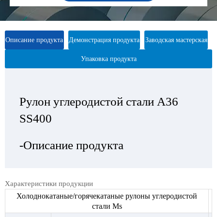
Описание продукта
Демонстрация продукта
Заводская мастерская
Упаковка продукта
Рулон углеродистой стали A36
Рулон углеродистой стали A36
Рулон углеродистой стали A36
Рулон углеродистой стали A36
SS400
SS400
SS400
SS400
-Описание продукта
—Выставка продукта
— Заводская мастерская
-Упаковка продукта
Характеристики продукции
Холоднокатаные/горячекатаные рулоны углеродистой
стали Ms