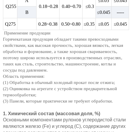
A
≤0.05
≤0.045
Q255
0.18~0.28
0.40~0.70
≤0.3
B
≤0.045
-----
Q275
0.28~0.38
0.50~0.80
≤0.35
≤0.05
≤0.045
Применение продукции
Горячекатаная продукция обладает такими превосходными
свойствами, как высокая прочность, хорошая вязкость, легкая
обработка и формование, а также хорошая свариваемость,
поэтому широко используется в производственных отраслях,
таких как сталь, строительство, машиностроение, котлы и
сосуды под давлением.
Область применения:
(1) Обработка в обычный холодный прокат после отжига;
(2) Оцинковка на агрегате с устройством предварительной
термообработки;
(3) Панели, которые практически не требуют обработки.
1. Химический состав (массовая доля, %)
Основными компонентами рулонов углеродистой стали
являются железо (Fe) и углерод (C), содержание других