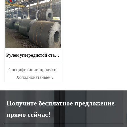
углеродистой стали Ms
углеродистой стали Ms
Рулон углеродистой стали
A36
Спецификации продукта
Холоднокатаные/
горячекатаные рулоны
углеродистой стали Ms
Получите бесплатное предложение
прямо сейчас!