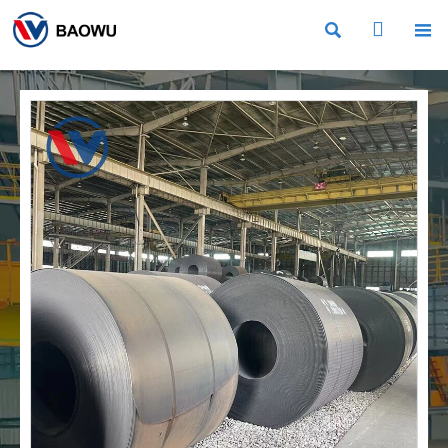


