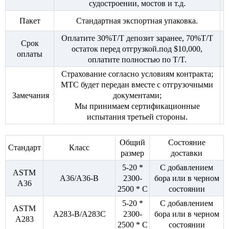
судостроении, мостов и т.д.
Пакет
Стандартная экспортная упаковка.
Оплатите 30%T/T депозит заранее, 70%T/T
Срок
остаток перед отгрузкой.под $10,000,
оплаты
оплатите полностью по T/T.
Страхование согласно условиям контракта;
MTC будет передан вместе с отгрузочными
Замечания
документами;
Мы принимаем сертификационные
испытания третьей стороны.
Общий
Состояние
Стандарт
Класс
размер
доставки
5-20 *
С добавлением
ASTM
A36/A36-B
2300-
бора или в черном
A36
2500 * C
состоянии
5-20 *
С добавлением
ASTM
A283-B/A283C
2300-
бора или в черном
A283
2500 * C
состоянии