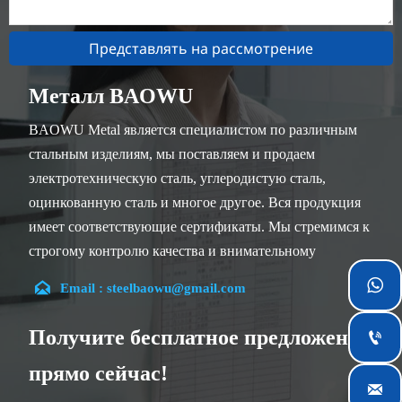
Представлять на рассмотрение
Металл BAOWU
BAOWU Metal является специалистом по различным
стальным изделиям, мы поставляем и продаем
электротехническую сталь, углеродистую сталь,
оцинкованную сталь и многое другое. Вся продукция
имеет соответствующие сертификаты. Мы стремимся к
строгому контролю качества и внимательному
обслуживанию клиентов, наши опытные сотрудники


Email : steelbaowu@gmail.com
всегда готовы обсудить ваши требования и обеспечить
полное удовлетворение клиентов.
Получите бесплатное предложение

Наша компания расположена в городе Уси, провинция
прямо сейчас!
Цзянсу, который является крупнейшим центром

обработки стали в Китае. Наши команды