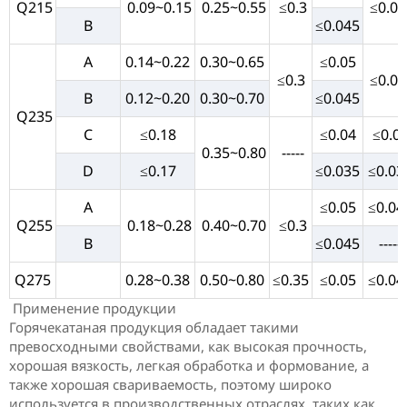
Q215
0.09~0.15
0.25~0.55
≤0.3
≤0.04
B
≤0.045
A
0.14~0.22
0.30~0.65
≤0.05
≤0.3
≤0.04
B
0.12~0.20
0.30~0.70
≤0.045
Q235
C
≤0.18
≤0.04
≤0.0
0.35~0.80
-----
D
≤0.17
≤0.035
≤0.03
A
≤0.05
≤0.04
Q255
0.18~0.28
0.40~0.70
≤0.3
B
≤0.045
-----
Q275
0.28~0.38
0.50~0.80
≤0.35
≤0.05
≤0.04
Применение продукции
Горячекатаная продукция обладает такими
превосходными свойствами, как высокая прочность,
хорошая вязкость, легкая обработка и формование, а
также хорошая свариваемость, поэтому широко
используется в производственных отраслях, таких как