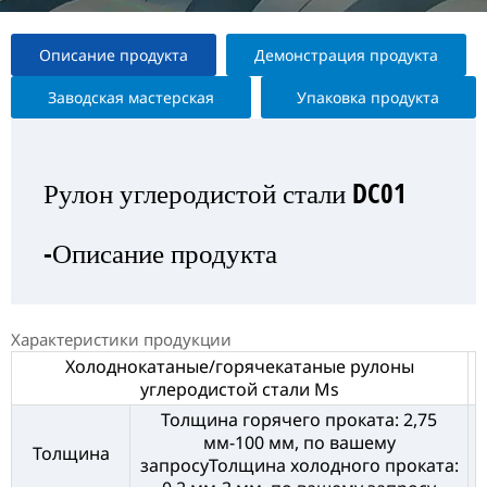
Описание продукта
Демонстрация продукта
Заводская мастерская
Упаковка продукта
Рулон углеродистой стали DC01
Рулон углеродистой стали DC01
Рулон углеродистой стали DC01
Рулон углеродистой стали DC01
-Описание продукта
—Выставка продукта
— Заводская мастерская
-Упаковка продукта
Характеристики продукции
Холоднокатаные/горячекатаные рулоны
углеродистой стали Ms
Толщина горячего проката: 2,75
мм-100 мм, по вашему
Толщина
запросуТолщина холодного проката: