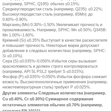
(например, SPHC, Q195): обычно ≤0.15%;
Среднеуглеродистая сталь (например, Q235): ≤0.22%;
Высокоуглеродистая сталь (например, 65Mn): до
0.60%~0.90%.
Марганец (Mn) 0.30%~1.50% Увеличивает прочность и
прокаливаемость. Например, SPHC: Mn ≤0.50%; Q345B:
Mn 1.00%~1.60%.
Кремний (Si) ≤0.35% Выступает в качестве раскислителя
и повышает прочность. Некоторые марки допускают
добавление в следовых количествах (например, SPHC:
Si ≤0.10%).
Сера (S) ≤0.035%~0.050% Избыток серы вызывает
красноломкость и должен строго контролироваться
(например, API 5L PSL2 требует S ≤0.015%).
Фосфор (P) ≤0.035%~0.050% Избыток фосфора снижает
вязкость. Высокотехнологичные применения (например,
низкотемпературная сталь) требуют P ≤0.025%.
Другие элементы Следовые количества (например,
Cu ≤0.40%, Cr ≤0.30%) Суммарное содержание
остаточных элементов обычно ≤0.70% (например,
стандарт EN 10111).