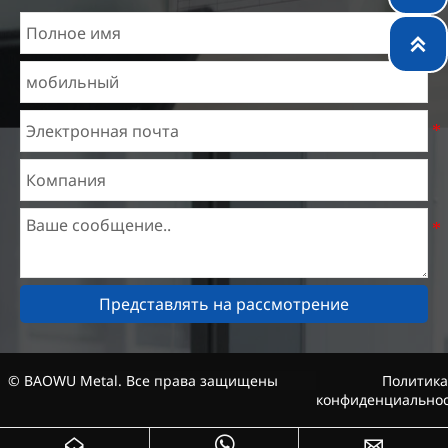
специализируются в отрасли более 14 лет с богатым

опытом в различных проектах по электротехнической
стали и знакомы с различными стандартами
электротехнической стали, такими как CE, SGS и
другие. Мы можем разрабатывать и изготавливать
продукцию по индивидуальным требованиям,
гарантируя безопасность, эффективность и разумную
цену. Постепенно мы расширились и теперь имеем
пять специализированных распределительных складов
и предприятия по обработке стали, предлагая услуги
для горнодобывающей, строительной, инженерной и
Представлять на рассмотрение
общей обрабатывающей промышленности по всему
миру.
© BAOWU Metal. Все права защищены
Политика
конфиденциально


