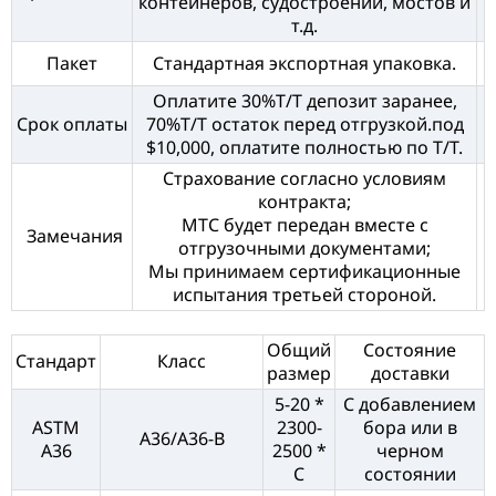
контейнеров, судостроении, мостов и
т.д.
Пакет
Стандартная экспортная упаковка.
Оплатите 30%T/T депозит заранее,
Срок оплаты
70%T/T остаток перед отгрузкой.под
$10,000, оплатите полностью по T/T.
Страхование согласно условиям
контракта;
MTC будет передан вместе с
Замечания
отгрузочными документами;
Мы принимаем сертификационные
испытания третьей стороной.
Общий
Состояние
Стандарт
Класс
размер
доставки
5-20 *
С добавлением
ASTM
2300-
бора или в
A36/A36-B
A36
2500 *
черном
C
состоянии