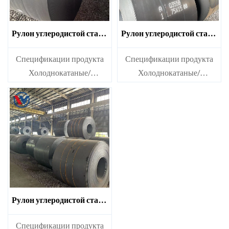
Рулон углеродистой стали
Рулон углеродистой стали
DC01
Q215
Спецификации продукта
Спецификации продукта
Холоднокатаные/
Холоднокатаные/
горячекатаные рулоны
горячекатаные рулоны
углеродистой стали Ms
углеродистой стали Ms
Рулон углеродистой стали
A36
Спецификации продукта