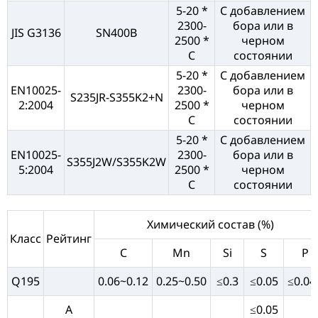
5-20 *
С добавлением
2300-
бора или в
JIS G3136
SN400B
2500 *
черном
C
состоянии
5-20 *
С добавлением
EN10025-
2300-
бора или в
S235JR-S355K2+N
2:2004
2500 *
черном
C
состоянии
5-20 *
С добавлением
EN10025-
2300-
бора или в
S355J2W/S355K2W
5:2004
2500 *
черном
C
состоянии
Химический состав (%)
Класс
Рейтинг
C
Mn
Si
S
P
Q195
0.06~0.12
0.25~0.50
≤0.3
≤0.05
≤0.04
A
≤0.05