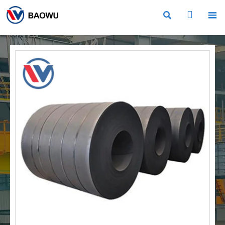


