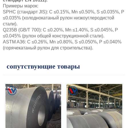
Примеры марок:
SPHC (стандарт JIS): C ≤0.15%, Mn ≤0.50%, S ≤0.035%, P
≤0.035% (холоднокатаный рулон низкоуглеродистой
стали).
Q235B (GB/T 700): C ≤0.20%, Mn ≤1.40%, S ≤0.045%, P
≤0.045% (рулон общей конструкционной стали).
ASTM A36: C ≤0.26%, Mn ≥0.80%, S ≤0.050%, P ≤0.040%
(горячекатаный рулон для строительства).
сопутствующие товары