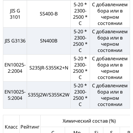
5-20 *
С добавлением
JIS G
2300-
бора или в
SS400-B
3101
2500 *
черном
C
состоянии
5-20 *
С добавлением
2300-
бора или в
JIS G3136
SN400B
2500 *
черном
C
состоянии
5-20 *
С добавлением
EN10025-
2300-
бора или в
S235JR-S355K2+N
2:2004
2500 *
черном
C
состоянии
5-20 *
С добавлением
EN10025-
2300-
бора или в
S355J2W/S355K2W
5:2004
2500 *
черном
C
состоянии
Химический состав (%)
Класс
Рейтинг
C
Mn
Si
S
P