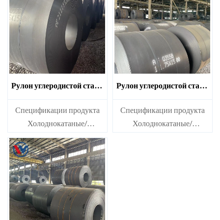
Рулон углеродистой стали
Рулон углеродистой стали
DC01
Q215
Спецификации продукта
Спецификации продукта
Холоднокатаные/
Холоднокатаные/
горячекатаные рулоны
горячекатаные рулоны
углеродистой стали Ms
углеродистой стали Ms