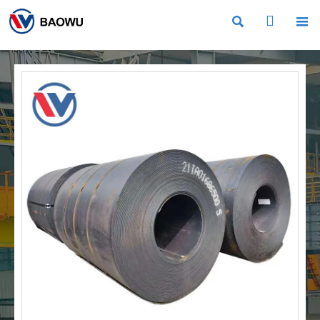


