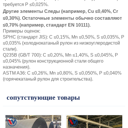
требуется P ≤0,025%.
Другие элементы Следы (например, Cu ≤0,40%, Cr
≤0,30%). Остаточные элементы обычно составляют
≤0,70% (например, стандарт EN 10111).
Примеры оценок:
SPHC (стандарт JIS): C ≤0,15%, Mn ≤0,50%, S ≤0,035%, P
≤0,035% (холоднокатаный рулон из низкоуглеродистой
стали).
Q235B (GB/T 700): C ≤0,20%, Mn ≤1,40%, S ≤0,045%, P
≤0,045% (рулон конструкционной стали общего
назначения).
ASTM A36: C ≤0,26%, Mn ≥0,80%, S ≤0,050%, P ≤0,040%
(горячекатаный рулон для строительства).
сопутствующие товары