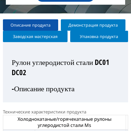
Описание продукта
Демонстрация продукта
Заводская мастерская
Упаковка продукта
Рулон углеродистой стали DC01
Рулон углеродистой стали DC01
Рулон углеродистой стали DC01
Рулон углеродистой стали DC01
DC02
DC02
DC02
DC02
-Описание продукта
—Выставка продукта
— Заводская мастерская
-Упаковка продукта
Технические характеристики продукта
Холоднокатаные/горячекатаные рулоны
углеродистой стали Ms