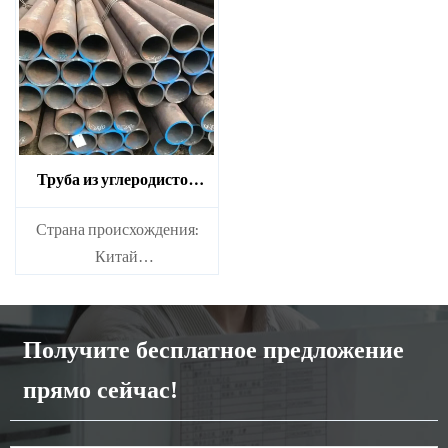
Сплав или нет: Несплав
Сплав или нет: Несплав
Труба из углеродистой
стали ST35
Страна происхождения:
Китай
Смазанные или
несмазанные: Несмазанные
Сплав или нет: Несплав
Получите бесплатное предложение
прямо сейчас!