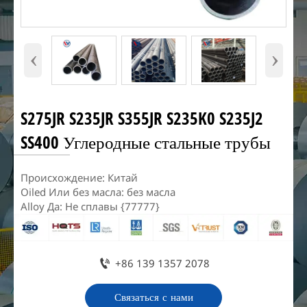
‹
›
S275JR S235JR S355JR S235K0 S235J2
SS400 Углеродные стальные трубы
Происхождение: Китай
Oiled Или без масла: без масла
Alloy Да: Не сплавы {77777}

+86 139 1357 2078
Связаться с нами