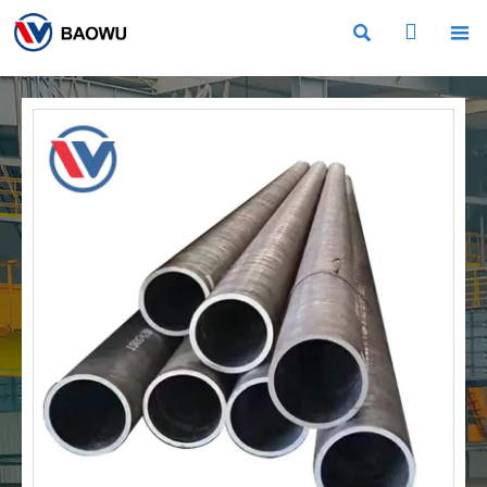


