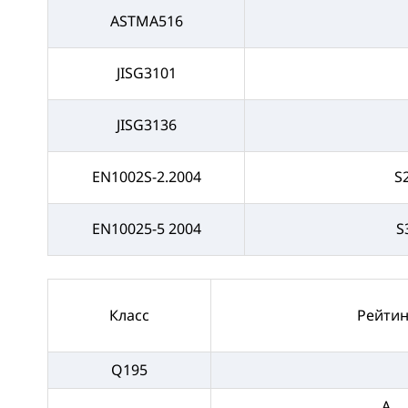
ASTMA516
JISG3101
JISG3136
EN1002S-2.2004
S
EN10025-5 2004
S
Класс
Рейтин
Q195
A