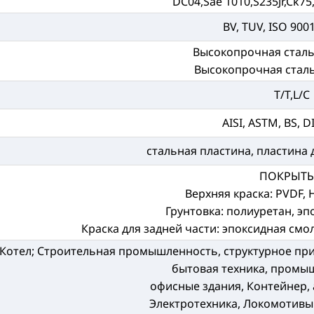
DC04,Sae 1010,S235Jr,Ck75,S
BV, TUV, ISO 900
Высокопрочная сталь
Высокопрочная стал
T/T,L/C
AISI, ASTM, BS, DI
стальная пластина, пластина 
ПОКРЫТ
Верхняя краска: PVDF, 
Грунтовка: полиуретан, эп
Краска для задней части: эпоксидная см
Котел; Строительная промышленность, структурное при
бытовая техника, промы
офисные здания, Контейнер,
Электротехника, Локомотивы 