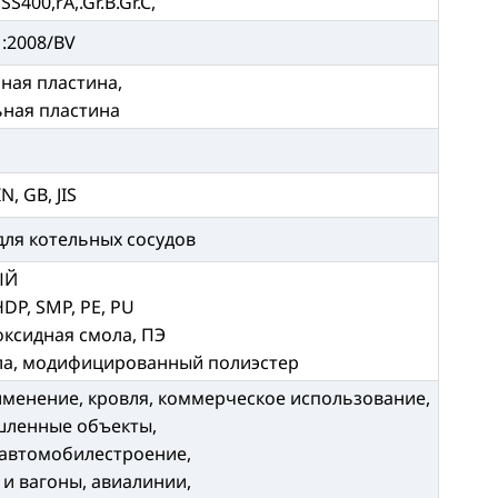
S400,rA,.Gr.B.Gr.C,
1:2008/BV
ная пластина,
ьная пластина
N, GB, JIS
для котельных сосудов
ЫЙ
HDP, SMP, PE, PU
оксидная смола, ПЭ
ола, модифицированный полиэстер
менение, кровля, коммерческое использование,
шленные объекты,
 автомобилестроение,
и вагоны, авиалинии,