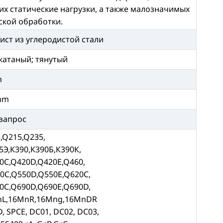
х статические нагрузки, а также малозначимых
ской обработки.
ист из углеродистой стали
катаный; тянутый
m
mm
 запрос
,Q215,Q235,
5Э,К390,К390Б,К390К,
0C,Q420D,Q420E,Q460,
0C,Q550D,Q550E,Q620C,
0C,Q690D,Q690E,Q690D,
nL,16MnR,16Mng,16MnDR
D, SPCE, DC01, DC02, DC03,