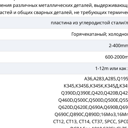
ления различных металлических деталей, выдерживающи
астей и общих сварных деталей, не требующих термиче
пластина из углеродистой стали/л
Горячекатаный; холодно
2-400m
600-2000
1-12m или как
А36,А283,А285,Q195
К345,К345Б,К345К,К345Д,К34
Q390D,Q390E,Q420,Q420B,Q42
Q460D,Q500C,Q500D,Q500E,Q55
Q620D,Q620E,Q690A,Q690B,Q69
Q690C,Q890C,Q890D;16Mo3,16M
СТ12, СТ13, СТ14, СТ37, SPCC, SPC