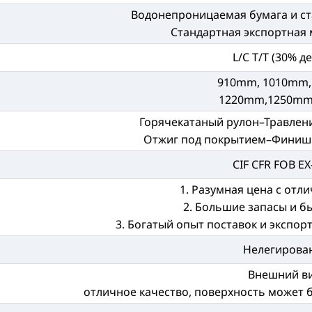
Водонепроницаемая бумага и ст
Стандартная экспортная 
L/C T/T (30% д
910mm, 1010mm,
1220mm,1250mm
Горячекатаный рулон–Травлени
Отжиг под покрытием–Финиш
CIF CFR FOB E
1. Разумная цена с отл
2. Большие запасы и б
3. Богатый опыт поставок и экспор
Нелегирова
Внешний в
отличное качество, поверхность может 