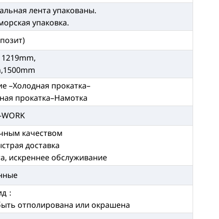
альная лента упакованы.
морская упаковка.
епозит)
 1219mm,
,1500mm
е –Холодная прокатка–
ная прокатка–Намотка
X-WORK
ичным качеством
ыстрая доставка
та, искреннее обслуживание
нные
ид：
быть отполирована или окрашена