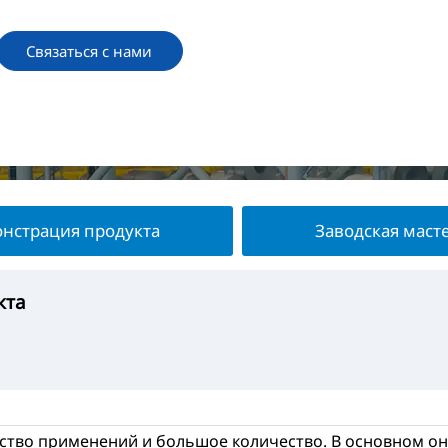
Связаться с нами
нстрация продукта
Заводская маст
кта
укта
терская
та
ство применений и большое количество. В основном они