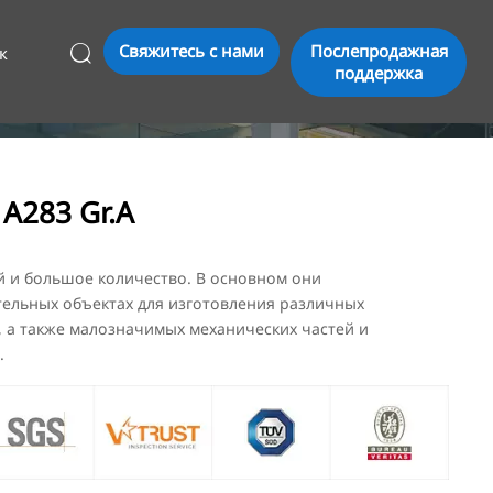
Свяжитесь с нами
Послепродажная
к

поддержка
A283 Gr.A
 и большое количество. В основном они
тельных объектах для изготовления различных
 а также малозначимых механических частей и
.