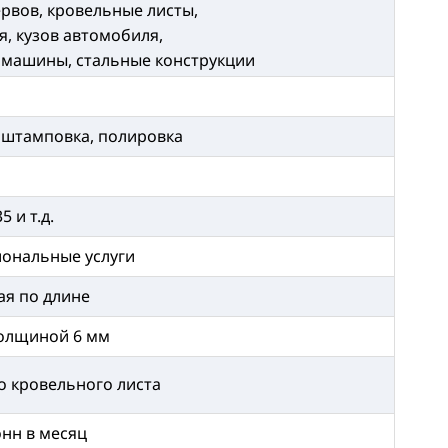
рвов, кровельные листы,
, кузов автомобиля,
 машины, стальные конструкции
а, штамповка, полировка
5 и т.д.
иональные услуги
ая по длине
толщиной 6 мм
о кровельного листа
онн в месяц