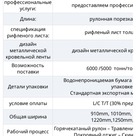
профессиональные
предоставляем профессио
услуги:
Длина:
рулонная порезка 
спецификация
рифленый лист толщ
рифленого листа:
дизайн
металлической
дизайн металлической кр
кровельной ленты
Возможность
6000 /5000 тонн/тон
поставки
Водонепроницаемая бумага и 
Детали упаковки
упаковке.
Стандартная экспортная мо
условие оплаты
L/C T/T (30% пред
910mm, 1010mm, 
Общая ширина
1220mm,1250mm,
Горячекатаный рулон – Травление
Рабочий процесс
Покровный отжиг – Скин-