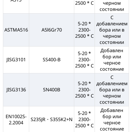
2500 * C
черном
состоянии
С
5-20 *
добавлением
ASTMA516
A5l6Gr70
2300-
бора или в
2500 * C
черном
состоянии
Добавлен
5-20 *
бор или
JISG3101
SS400-B
2300-
черное
2500 * C
состояние
С
5-20 *
добавлением
JISG3136
SN400B
2300-
бора или в
2500 * C
черном
состоянии
Добавлен
5-20 *
EN1002S-
бор или
S235JR・S355K2+N
2300-
2.2004
черное
2500 * C
состояние