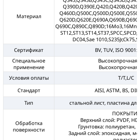
Q345,Q345B,Q345C,Q345D,Q345E
Q390D,Q390E,Q420,Q420B,Q420C
Q460D,Q500C,Q500D,Q500E,Q550C
Материал
Q620D,Q620E,Q690A,Q690B,Q690C
Q690C,Q890C,Q890D;16Mo3,16Mn
ST12,ST13,ST14,ST37,SPCC,SPCD,
DC04,Sae 1010,S235Jr,Ck75,SS4
Сертификат
BV, TUV, ISO 9001:
Специальное
Высокопрочная с
применение
Высокопрочная 
Условия оплаты
T/T,L/C
Стандарт
AISI, ASTM, BS, DIN,
Тип
стальной лист, пластина для
ПОКРЫТИЕ
Верхний слой: PVDF, HDP
Обработка
Грунтовка: полиуретан, 
поверхности
Задний слой: эпоксидная, 
полиэстер