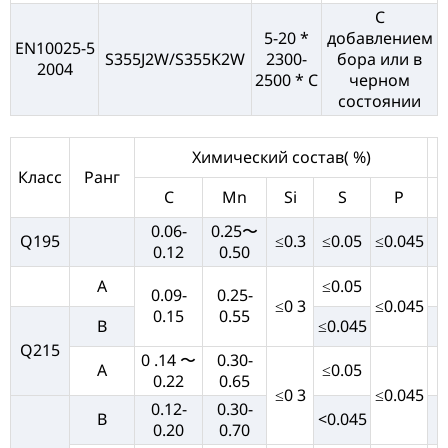
С
5-20 *
добавлением
EN10025-5
S355J2W/S355K2W
2300-
бора или в
2004
2500 * C
черном
состоянии
Химический состав( %)
Класс
Ранг
C
Mn
Si
S
P
0.06-
0.25〜
Q195
≤0.3
≤0.05
≤0.045
0.12
0.50
A
≤0.05
0.09-
0.25-
≤0 3
≤0.045
0.15
0.55
B
≤0.045
Q215
0 .14 〜
0.30-
A
≤0.05
0.22
0.65
≤0 3
≤0.045
0.12-
0.30-
B
<0.045
0.20
0.70