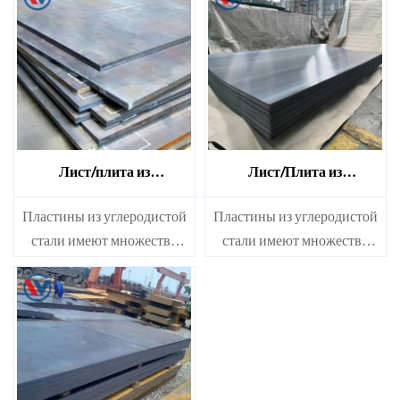
Лист/плита из
Лист/Плита из
углеродистой стали Q235
углеродистой стали Q215
Пластины из углеродистой
Пластины из углеродистой
стали имеют множество
стали имеют множество
применений и большое
применений и большое
количество. В основном
количество. В основном
они используются на
они используются на
железных дорогах, мостах и
железных дорогах, мостах и
различных строительных
различных строительных
объектах для изготовления
объектах для изготовления