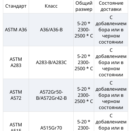
Общий
Состояние
Стандарт
Класс
размер
доставки
С
5-20 *
добавлением
ASTM A36
A36/A36-B
2300-
бора или в
2500 * C
черном
состоянии
С
5-20 *
добавлением
ASTM
A283-B/A283C
2300-
бора или в
A283
2500 * C
черном
состоянии
С
5-20 *
добавлением
ASTM
A572Gr50-
2300-
бора или в
A572
B/A572Gr42-B
2500 * C
черном
состоянии
С
5-20 *
добавлением
ASTM
A515Gr70
2300-
бора или в
A515