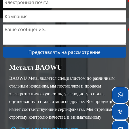
общих сварных деталей, не
требующих термической
обработки.
Представлять на рассмотрение
Металл BAOWU
BAOWU Metal является специалистом по различным
стальным изделиям, мы поставляем и продаем
электротехническую сталь, углеродистую сталь,

оцинкованную сталь и многое другое. Вся продукция
имеет соответствующие сертификаты. Мы стремимся к

строгому контролю качества и внимательному
обслуживанию клиентов, наши опытные сотрудники

Email : steelbaowu@gmail.com