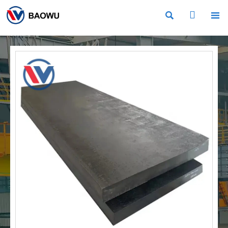


