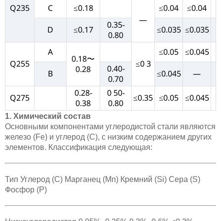
Q235
C
≤0.18
≤0.04
≤0.04
—
0.35-
D
≤0.17
≤0.035
≤0.035
0.80
A
≤0.05
≤0.045
0.18〜
Q255
≤0 3
0.40-
0.28
B
≤0.045
—
0.70
0.28-
0 50-
Q275
≤0.35
≤0.05
≤0.045
0.38
0.80
1. Химический состав
Основными компонентами углеродистой стали являются
железо (Fe) и углерод (C), с низким содержанием других
элементов. Классификация следующая:
Тип Углерод (C) Марганец (Mn) Кремний (Si) Сера (S)
Фосфор (P)