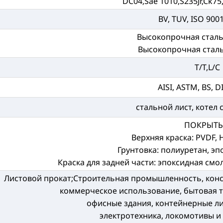
DC04,Sae 1010,S235Jr,Ck75,S
BV, TUV, ISO 900
Высокопрочная сталь
Высокопрочная стал
T/T,L/C
AISI, ASTM, BS, DI
стальной лист, котел 
ПОКРЫТ
Верхняя краска: PVDF, 
Грунтовка: полиуретан, эп
Краска для задней части: эпоксидная см
Листовой прокат;Строительная промышленность, кон
коммерческое использование, бытовая 
офисные здания, контейнерные ли
электротехника, локомотивы и