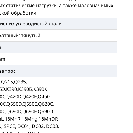
х статические нагрузки, а также малозначимых
ской обработки.
ист из углеродистой стали
катаный; тянутый
m
mm
 запрос
,Q215,Q235,
5Э,К390,К390Б,К390К,
0C,Q420D,Q420E,Q460,
0C,Q550D,Q550E,Q620C,
0C,Q690D,Q690E,Q690D,
nL,16MnR,16Mng,16MnDR
D, SPCE, DC01, DC02, DC03,