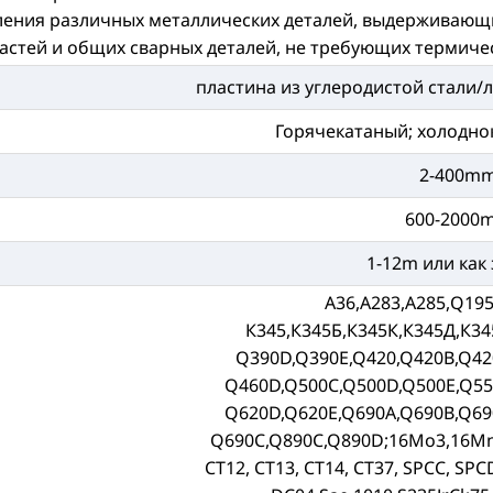
ления различных металлических деталей, выдерживающи
астей и общих сварных деталей, не требующих термиче
пластина из углеродистой стали/л
Горячекатаный; холодно
2-400m
600-2000
1-12m или как
А36,А283,А285,Q195
К345,К345Б,К345К,К345Д,К34
Q390D,Q390E,Q420,Q420B,Q42
Q460D,Q500C,Q500D,Q500E,Q55
Q620D,Q620E,Q690A,Q690B,Q69
Q690C,Q890C,Q890D;16Mo3,16M
СТ12, СТ13, СТ14, СТ37, SPCC, SPC