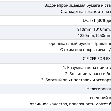
Водонепроницаемая бумага и стал
Стандартная экспортная 
L/C T/T (30% д
910mm, 1010mm,
1220mm,1250mm
Горячекатаный рулон – Травлени
Отжим под покрытием – 
CIF CFR FOB E
1. Разумная цена при о
2. Большие запасы и б
3. Богатый опыт поставок и экспор
Нелегирова
внешний в
отличное качество, поверхность может 