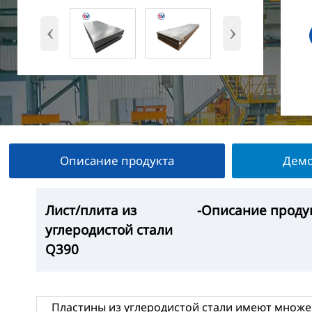
‹
›
Описание продукта
Демо
Лист/плита из
Лист/плита из
Лист/плита из
Лист/плита из
-Описание проду
—Выставка прод
— Заводская мас
-Упаковка продук
углеродистой стали
углеродистой стали
углеродистой стали
углеродистой стали
Q390
Q390
Q390
Q390
Пластины из углеродистой стали имеют множе