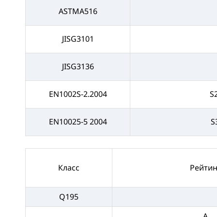
ASTMA516
JISG3101
JISG3136
EN1002S-2.2004
S
EN10025-5 2004
S
Класс
Рейтин
Q195
A