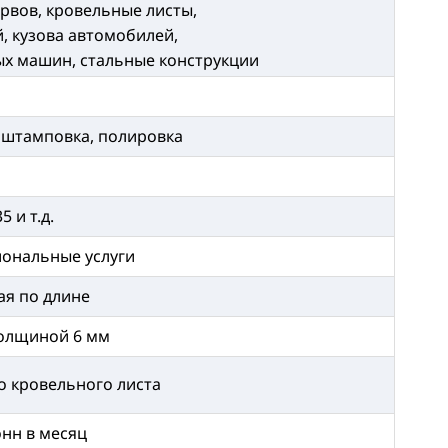
рвов, кровельные листы,
, кузова автомобилей,
ых машин, стальные конструкции
а, штамповка, полировка
5 и т.д.
иональные услуги
ая по длине
толщиной 6 мм
о кровельного листа
онн в месяц