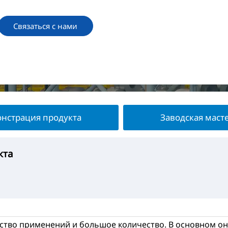
Связаться с нами
нстрация продукта
Заводская маст
кта
укта
терская
та
ство применений и большое количество. В основном они