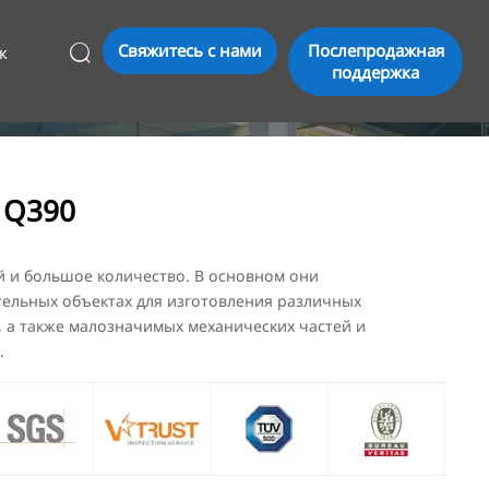
Свяжитесь с нами
Послепродажная
к

поддержка
 Q390
 и большое количество. В основном они
тельных объектах для изготовления различных
 а также малозначимых механических частей и
.