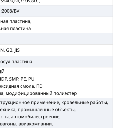
S400,rA,.Gr.B.Gr.C,
1:2008/BV
ная пластина,
ьная пластина
N, GB, JIS
сосуд пластина
ЫЙ
HDP, SMP, PE, PU
оксидная смола, ПЭ
ола, модифицированный полиэстер
струкционное применение, кровельные работы,
техника, промышленные объекты,
сты, автомобилестроение,
 вагоны, авиакомпании,