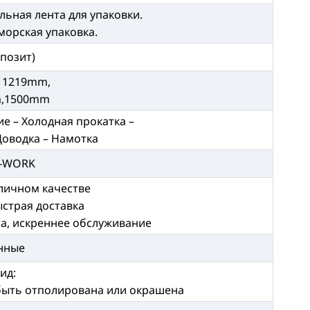
ьная лента для упаковки.
морская упаковка.
епозит)
 1219mm,
,1500mm
е – Холодная прокатка –
Доводка – Намотка
X-WORK
тличном качестве
ыстрая доставка
та, искреннее обслуживание
нные
ид:
быть отполирована или окрашена