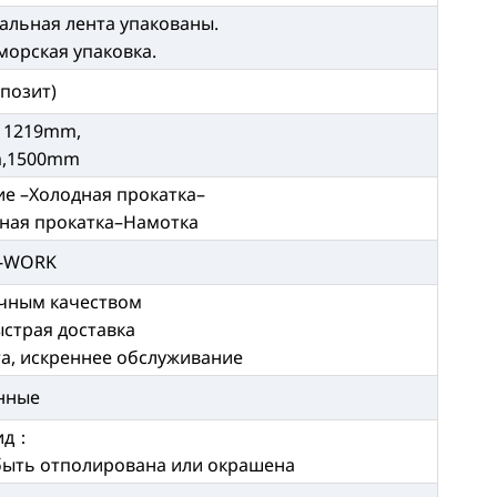
альная лента упакованы.
морская упаковка.
епозит)
 1219mm,
,1500mm
е –Холодная прокатка–
ная прокатка–Намотка
X-WORK
ичным качеством
ыстрая доставка
та, искреннее обслуживание
нные
ид：
быть отполирована или окрашена