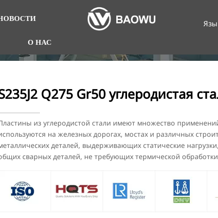
НОВОСТИ
Язы
О НАС
S235J2 Q275 Gr50 углеродистая ст
Пластины из углеродистой стали имеют множество применений
используются на железных дорогах, мостах и различных строи
металлических деталей, выдерживающих статические нагрузки,
общих сварных деталей, не требующих термической обработки