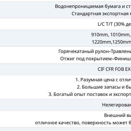
Водонепроницаемая бумага и ст
Стандартная экспортная 
L/C T/T (30% д
910mm, 1010mm,
1220mm,1250mm
Горячекатаный рулон–Травлени
Отжиг под покрытием–Финиш
CIF CFR FOB E
1. Разумная цена с отл
2. Большие запасы и б
3. Богатый опыт поставок и экспор
Нелегирова
Внешний в
отличное качество, поверхность может 