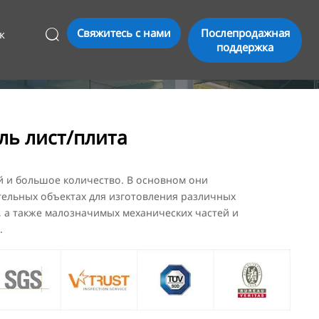
Свяжитесь с нами
Послепродажная
к

поддержка
аль лист/плита
 и большое количество. В основном они
тельных объектах для изготовления различных
 а также малозначимых механических частей и
.