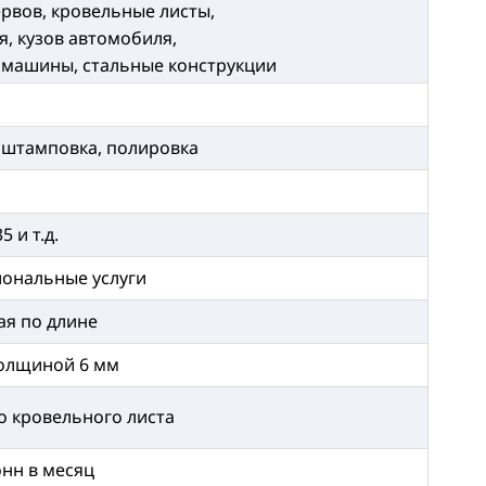
рвов, кровельные листы,
, кузов автомобиля,
 машины, стальные конструкции
а, штамповка, полировка
5 и т.д.
иональные услуги
ая по длине
толщиной 6 мм
о кровельного листа
онн в месяц