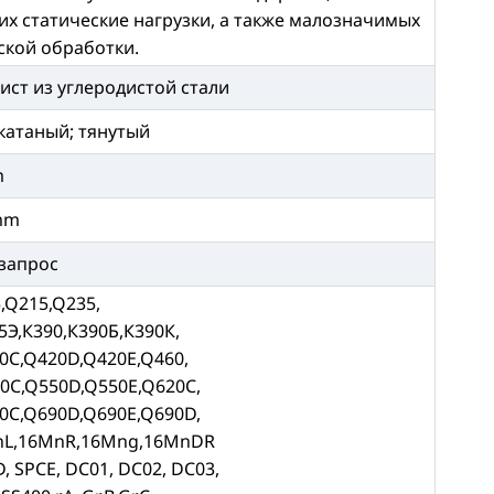
х статические нагрузки, а также малозначимых
ской обработки.
ист из углеродистой стали
катаный; тянутый
m
mm
 запрос
,Q215,Q235,
5Э,К390,К390Б,К390К,
0C,Q420D,Q420E,Q460,
0C,Q550D,Q550E,Q620C,
0C,Q690D,Q690E,Q690D,
nL,16MnR,16Mng,16MnDR
D, SPCE, DC01, DC02, DC03,