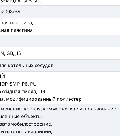
S400,rA,.Gr.B.Gr.C,
1:2008/BV
ная пластина,
ьная пластина
N, GB, JIS
для котельных сосудов
ЫЙ
HDP, SMP, PE, PU
оксидная смола, ПЭ
ола, модифицированный полиэстер
менение, кровля, коммерческое использование,
шленные объекты,
 автомобилестроение,
и вагоны, авиалинии,