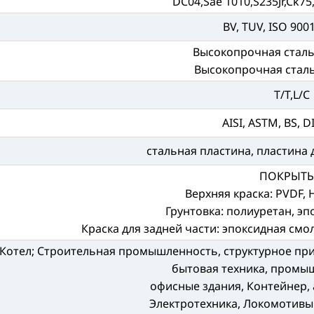
DC04,Sae 1010,S235Jr,Ck75,S
BV, TUV, ISO 900
Высокопрочная сталь
Высокопрочная стал
T/T,L/C
AISI, ASTM, BS, DI
стальная пластина, пластина 
ПОКРЫТ
Верхняя краска: PVDF, 
Грунтовка: полиуретан, эп
Краска для задней части: эпоксидная см
Котел; Строительная промышленность, структурное при
бытовая техника, промы
офисные здания, Контейнер,
Электротехника, Локомотивы 