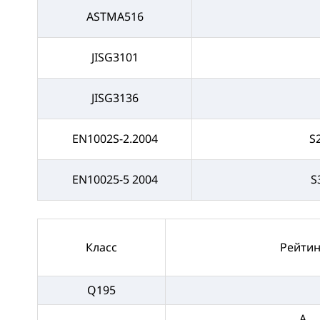
ASTMA516
JISG3101
JISG3136
EN1002S-2.2004
S
EN10025-5 2004
S
Класс
Рейтин
Q195
A