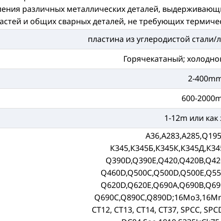
ления различных металлических деталей, выдерживающи
астей и общих сварных деталей, не требующих термиче
пластина из углеродистой стали/л
Горячекатаный; холодно
2-400m
600-2000
1-12m или как
А36,А283,А285,Q195
К345,К345Б,К345К,К345Д,К34
Q390D,Q390E,Q420,Q420B,Q42
Q460D,Q500C,Q500D,Q500E,Q55
Q620D,Q620E,Q690A,Q690B,Q69
Q690C,Q890C,Q890D;16Mo3,16M
СТ12, СТ13, СТ14, СТ37, SPCC, SPC