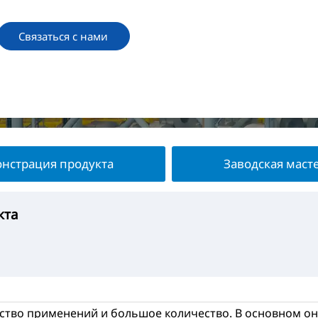
Связаться с нами
нстрация продукта
Заводская маст
кта
укта
терская
та
ство применений и большое количество. В основном они