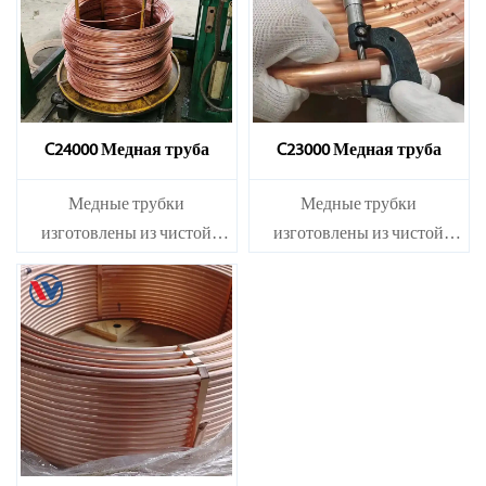
C24000 Медная труба
C23000 Медная труба
Медные трубки
Медные трубки
изготовлены из чистой
изготовлены из чистой
электролизной меди. Они
электролизной меди. Они
имеют точный размер и
имеют точный размер и
гладкую поверхность.
гладкую поверхность.
Кроме того, они обладают
Кроме того, они обладают
хорошей
хорошей
теплопроводностью. Таким
теплопроводностью. Таким
образом, они широко
образом, они широко
используются для
используются для