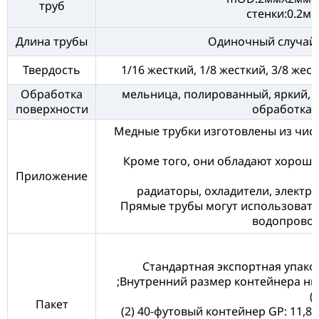
труб
стенки:0.2
Длина трубы
Одиночный случайн
Твердость
1/16 жесткий, 1/8 жесткий, 3/8 жест
Обработка
мельница, полированный, яркий, п
поверхности
обработка, 
Медные трубки изготовлены из чист
Кроме того, они обладают хороше
Приложение
радиаторы, охладители, электр
Прямые трубы могут использовать
водопровод
Стандартная экспортная упако
;Внутренний размер контейнера ниже:
(
Пакет
(2) 40-футовый контейнер GP: 11,8 м 