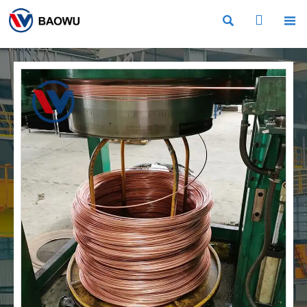


