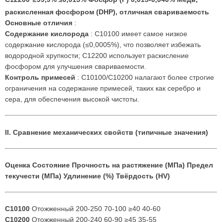
раскисленная фосфором (DHP), отличная свариваемость
Основные отличия
:
Содержание кислорода
: C10100 имеет самое низкое
содержание кислорода (≤0,0005%), что позволяет избежать
водородной хрупкости; C12200 использует раскисление
фосфором для улучшения свариваемости.
Контроль примесей
: C10100/C10200 налагают более строгие
ограничения на содержание примесей, таких как серебро и
сера, для обеспечения высокой чистоты.
II. Сравнение механических свойств (типичные значения)
Оценка
Состояние
Прочность на растяжение (МПа)
Предел
текучести (МПа)
Удлинение (%)
Твёрдость (HV)
C10100
Отожженный 200-250 70-100 ≥40 40-60
C10200
Отожженный 200-240 60-90 ≥45 35-55