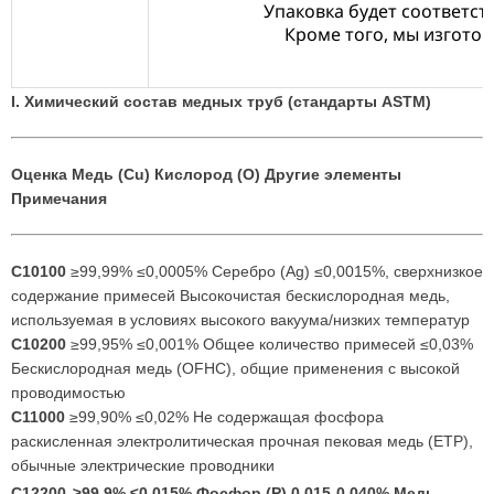
Упаковка будет соответст
Кроме того, мы изгото
I. Химический состав медных труб (стандарты ASTM)
Оценка
Медь (Cu)
Кислород (О)
Другие элементы
Примечания
C10100
≥99,99% ≤0,0005% Серебро (Ag) ≤0,0015%, сверхнизкое
содержание примесей Высокочистая бескислородная медь,
используемая в условиях высокого вакуума/низких температур
C10200
≥99,95% ≤0,001% Общее количество примесей ≤0,03%
Бескислородная медь (OFHC), общие применения с высокой
проводимостью
C11000
≥99,90% ≤0,02% Не содержащая фосфора
раскисленная электролитическая прочная пековая медь (ETP),
обычные электрические проводники
C12200
≥99,9% ≤0,015% Фосфор (P) 0,015-0,040% Медь,