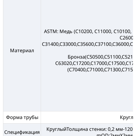
ASTM: Медь (C10200, C11000, C10100, C
C26000
C31400,C33000,C35600,C37100,C36000,C3
Материал
Бронза(C50500,C51100,C5210
C63020,C17200,C17000,C17500,C17
(C70400,C71000,C71300,C7150
Форма трубы
Круглы
КруглыйТолщина стенки: 0,2 мм-120
Спецификация
mOD:2ммX2мм-