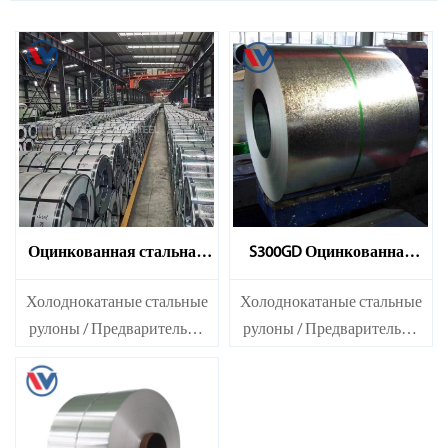
Оцинкованная стальная
S300GD Оцинкованная
катушка S350GD
стальная катушка
Холоднокатаные стальные
Холоднокатаные стальные
рулоны / Предварительно
рулоны / Предварительно
окрашенные
окрашенные
оцинкованные стальные
оцинкованные стальные
листы SECC SPCC SECD
листы SECC SPCC SECD
SPCD SECE SPCE SECC N2
SPCD SECE SPCE SECC N2