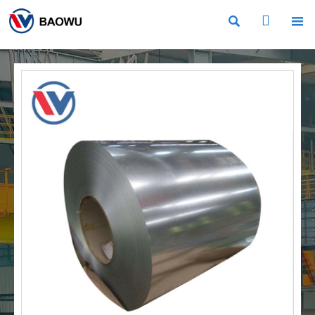


