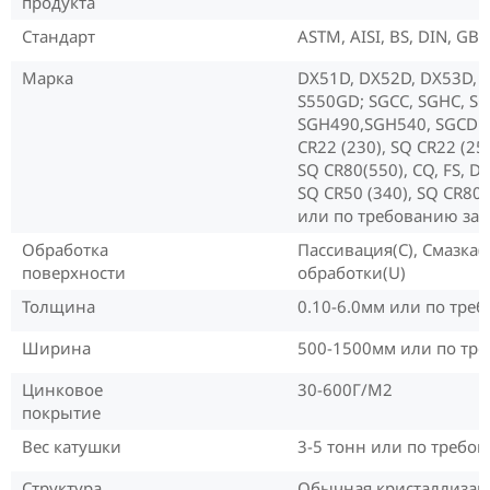
продукта
Стандарт
ASTM, AISI, BS, DIN, GB, 
Марка
DX51D, DX52D, DX53D, 
S550GD; SGCC, SGHC, S
SGH490,SGH540, SGCD1,
CR22 (230), SQ CR22 (255
SQ CR80(550), CQ, FS, D
SQ CR50 (340), SQ CR80 
или по требованию зак
Обработка
Пассивация(C), Смазка(
поверхности
обработки(U)
Толщина
0.10-6.0мм или по тре
Ширина
500-1500мм или по тр
Цинковое
30-600Г/М2
покрытие
Вес катушки
3-5 тонн или по требо
Структура
Обычная кристаллизац