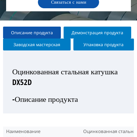
Связаться с нами
Описание продукта
Демонстрация продукта
Заводская мастерская
Упаковка продукта
Оцинкованная стальная катушка
Оцинкованная стальная катушка
Оцинкованная стальная катушка
Оцинкованная стальная катушка
DX52D
DX52D
DX52D
DX52D
-Описание продукта
—Выставка продукта
— Заводская мастерская
-Упаковка продукта
Наименование
Оцинкованная стальная