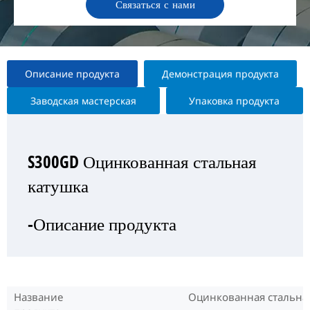
Связаться с нами
Описание продукта
Демонстрация продукта
Заводская мастерская
Упаковка продукта
S300GD Оцинкованная стальная
S300GD Оцинкованная стальная
S300GD Оцинкованная стальная
S300GD Оцинкованная стальная
катушка
катушка
катушка
катушка
-Описание продукта
—Выставка продукта
— Заводская мастерская
-Упаковка продукта
Название
Оцинкованная стальна