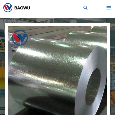


