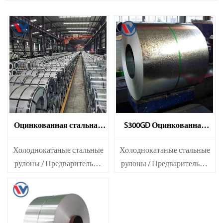
Оцинкованная стальная
S300GD Оцинкованная
катушка S350GD
стальная катушка
Холоднокатаные стальные
Холоднокатаные стальные
рулоны / Предварительно
рулоны / Предварительно
окрашенные
окрашенные
оцинкованные стальные
оцинкованные стальные
листы SECC SPCC SECD
листы SECC SPCC SECD
SPCD SECE SPCE SECC N2
SPCD SECE SPCE SECC N2