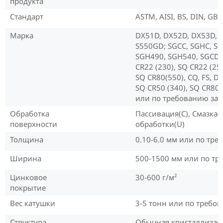
продукта
Стандарт
ASTM, AISI, BS, DIN, GB, 
Марка
DX51D, DX52D, DX53D, 
S550GD; SGCC, SGHC, S
SGH490, SGH540, SGCD1
CR22 (230), SQ CR22 (255
SQ CR80(550), CQ, FS, D
SQ CR50 (340), SQ CR80 
или по требованию зак
Обработка
Пассивация(C), Смазка(
поверхности
обработки(U)
Толщина
0.10-6.0 мм или по тр
Ширина
500-1500 мм или по т
Цинковое
30-600 г/м²
покрытие
Вес катушки
3-5 тонн или по требо
Структура
Обычная кристаллизац