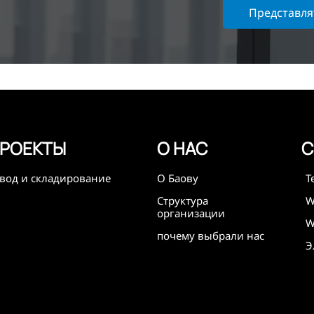
ия
Представля
аботки
трасли
х по
E, SGS и
тируя
тепенно
РОЕКТЫ
О НАС
С
ованных
вод и складирование
О Баову
отке
Т
Структура
W
организации
ей
W
почему выбрали нас