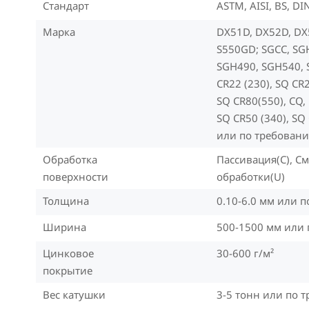
Стандарт
ASTM, AISI, BS, DIN
Марка
DX51D, DX52D, DX
S550GD; SGCC, SG
SGH490, SGH540, 
CR22 (230), SQ CR2
SQ CR80(550), CQ, 
SQ CR50 (340), SQ 
или по требовани
Обработка
Пассивация(C), См
поверхности
обработки(U)
Толщина
0.10-6.0 мм или 
Ширина
500-1500 мм или
Цинковое
30-600 г/м²
покрытие
Вес катушки
3-5 тонн или по 