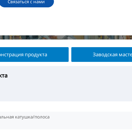
Связаться с нами
нстрация продукта
Заводская маст
кта
укта
терская
та
альная катушка/полоса