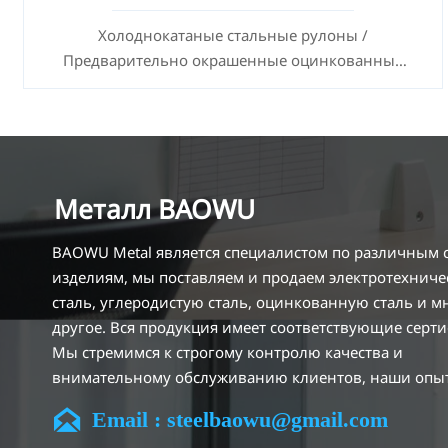
Холоднокатаные стальные рулоны /
Предварительно окрашенные оцинкованные
стальные листы SECC SPCC SECD SPCD SECE SPCE
SECC N2 SECC N4
Металл BAOWU
BAOWU Metal является специалистом по различным
изделиям, мы поставляем и продаем электротехнич
сталь, углеродистую сталь, оцинкованную сталь и м
другое. Вся продукция имеет соответствующие серт
Мы стремимся к строгому контролю качества и
внимательному обслуживанию клиентов, наши опы
сотрудники всегда готовы обсудить ваши требовани

Email : steelbaowu@gmail.com
обеспечить полное удовлетворение клиентов.