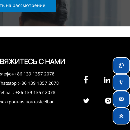
ть на рассмотрение
ВЯЖИТЕСЬ С НАМИ

елефон+86 139 1357 2078



hatsapp :+86 139 1357 2078
eChat : +86 139 1357 2078



Электронная почтаsteelbaowu@gmail.com
