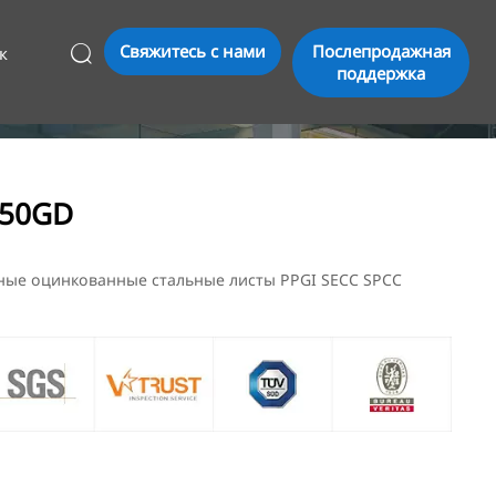
Свяжитесь с нами
Послепродажная
к

поддержка
550GD
ные оцинкованные стальные листы PPGI SECC SPCC