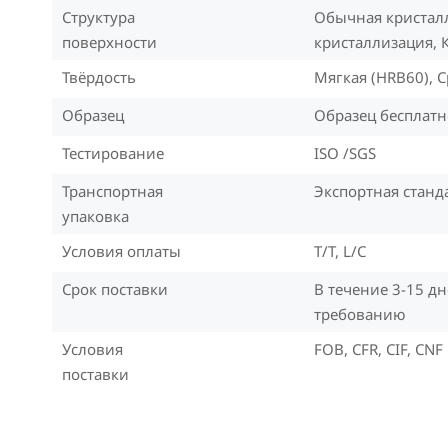
Структура
Обычная кристал
поверхности
кристаллизация, 
Твёрдость
Мягкая (HRB60), 
Образец
Образец бесплат
Тестирование
ISO /SGS
Транспортная
Экспортная станд
упаковка
Условия оплаты
T/T, L/C
Срок поставки
В течение 3-15 д
требованию
Условия
FOB, CFR, CIF, CN
поставки