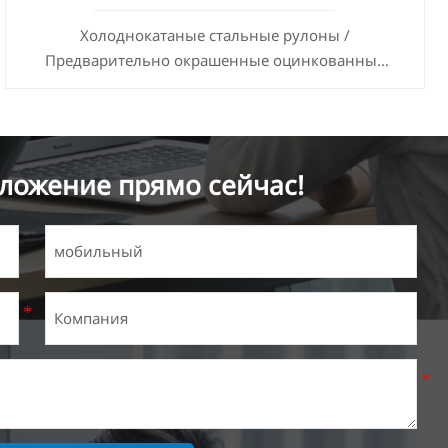
Холоднокатаные стальные рулоны /
Предварительно окрашенные оцинкованные
стальные листы SECC SPCC SECD SPCD SECE SPCE
SECC N2 SECC N4
ложение прямо сейчас!