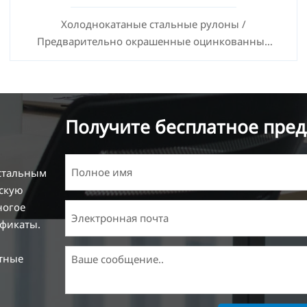
Холоднокатаные стальные рулоны /
Предварительно окрашенные оцинкованные
стальные листы SECC SPCC SECD SPCD SECE SPCE
SECC N2 SECC N4
Получите бесплатное пред
 стальным
ескую
ногое
ификаты.
тные
я и