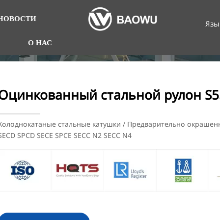
НОВОСТИ
Язы
О НАС
Оцинкованный стальной рулон S
Холоднокатаные стальные катушки / Предварительно окрашен
SECD SPCD SECE SPCE SECC N2 SECC N4