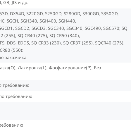
, GB, JIS и др.
53D, DX54D, S220GD, S250GD, S280GD, S300GD, S350GD,
HC, SGCH, SGH340, SGH400, SGH440,
SGCD1, SGCD2, SGCD3, SGC340, SGC340, SGC490, SGC570; SQ
2 (255), SQ CR40 (275), SQ CR50 (340),
FS, DDS, EDDS, SQ CR33 (230), SQ CR37 (255), SQCR40 (275),
CR80 (550);
ю заказчика
азка(O), Лакировка(L), Фосфатирование(P), Без
по требованию
 по требованию
требованию