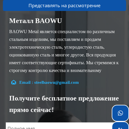
Представлять на рассмотрение
Металл BAOWU
BAOWU Metal является специалистом по различным
стальным изделиям, мы поставляем и продаем
электротехническую сталь, углеродистую сталь,
оцинкованную сталь и многое другое. Вся продукция
имеет соответствующие сертификаты. Мы стремимся к
строгому контролю качества и внимательному
обслуживанию клиентов, наши опытные сотрудники

Email : steelbaowu@gmail.com
всегда готовы обсудить ваши требования и обеспечить
полное удовлетворение клиентов.
Получите бесплатное предложение
Наша компания расположена в городе Уси, провинция
прямо сейчас!
Цзянсу, который является крупнейшим центром

обработки стали в Китае. Наши команды
специализируются в отрасли более 14 лет с богатым