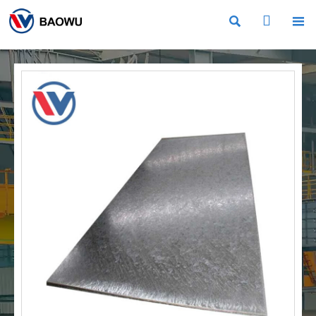


