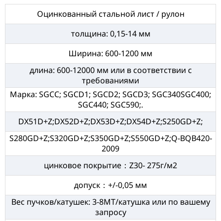
Оцинкованный стальной лист / рулон
толщина: 0,15-14 мм
Ширина: 600-1200 мм
длина: 600-12000 мм или в соответствии с
требованиями
Марка: SGCC; SGCD1; SGCD2; SGCD3; SGC340SGC400;
SGC440; SGC590;.
DX51D+Z;DX52D+Z;DX53D+Z;DX54D+Z;S250GD+Z;
S280GD+Z;S320GD+Z;S350GD+Z;S550GD+Z;Q-BQB420-
2009
цинковое покрытие：Z30- 275г/м2
допуск：+/-0,05 мм
Вес пучков/катушек: 3-8MT/катушка или по вашему
запросу