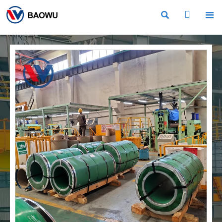


