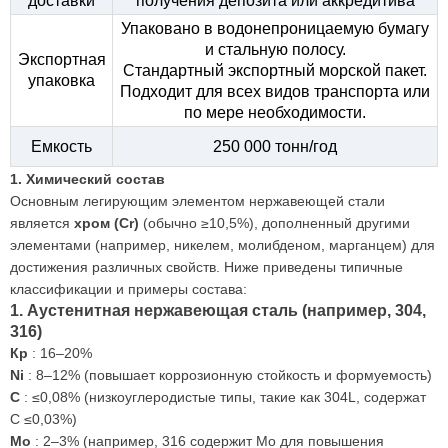
доставки
получения депозита или аккредитива
Упаковано в водонепроницаемую бумагу
и стальную полосу.
Экспортная
Стандартный экспортный морской пакет.
упаковка
Подходит для всех видов транспорта или
по мере необходимости.
Емкость
250 000 тонн/год
1. Химический состав
Основным легирующим элементом нержавеющей стали
является
хром (Cr)
(обычно ≥10,5%), дополненный другими
элементами (например, никелем, молибденом, марганцем) для
достижения различных свойств. Ниже приведены типичные
классификации и примеры состава:
1. Аустенитная нержавеющая сталь (например, 304,
316)
Кр
: 16–20%
Ni
: 8–12% (повышает коррозионную стойкость и формуемость)
C
: ≤0,08% (низкоуглеродистые типы, такие как 304L, содержат
C ≤0,03%)
Mo
: 2–3% (например, 316 содержит Mo для повышения