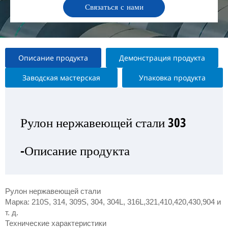
Связаться с нами
Описание продукта
Демонстрация продукта
Заводская мастерская
Упаковка продукта
Рулон нержавеющей стали 303
Рулон нержавеющей стали 303
Рулон нержавеющей стали 303
Рулон нержавеющей стали 303
-Описание продукта
—Выставка продукта
— Заводская мастерская
-Упаковка продукта
Рулон нержавеющей стали
Марка: 210S, 314, 309S, 304, 304L, 316L,321,410,420,430,904 и
т. д.
Технические характеристики