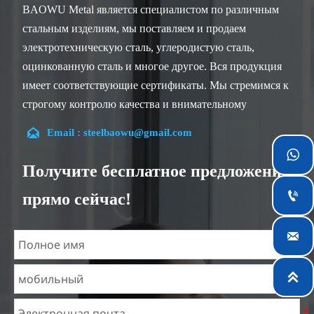
BAOWU Metal является специалистом по различным
стальным изделиям, мы поставляем и продаем
электротехническую сталь, углеродистую сталь,
оцинкованную сталь и многое другое. Вся продукция
имеет соответствующие сертификаты. Мы стремимся к
строгому контролю качества и внимательному
обслуживанию клиентов, наши опытные сотрудники

Email : steelbaowu@gmail.com
всегда готовы обсудить ваши требования и обеспечить

полное удовлетворение клиентов.
Получите бесплатное предложение
Наша компания расположена в городе Уси, провинция

прямо сейчас!
Цзянсу, который является крупнейшим центром
обработки стали в Китае. Наши команды

специализируются в отрасли более 14 лет с богатым
опытом в различных проектах по электротехнической
стали и знакомы с различными стандартами

электротехнической стали, такими как CE, SGS и
другие. Мы можем разрабатывать и изготавливать