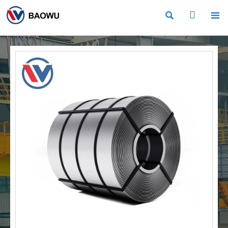


