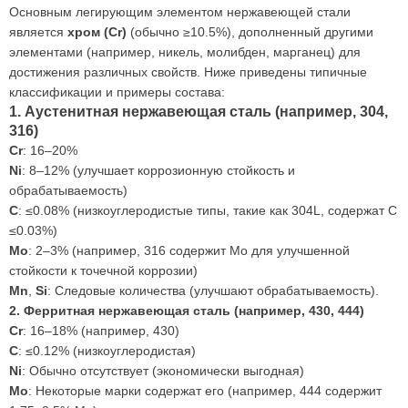
Основным легирующим элементом нержавеющей стали
является
хром (Cr)
(обычно ≥10.5%), дополненный другими
элементами (например, никель, молибден, марганец) для
достижения различных свойств. Ниже приведены типичные
классификации и примеры состава:
1. Аустенитная нержавеющая сталь (например, 304,
316)
Cr
: 16–20%
Ni
: 8–12% (улучшает коррозионную стойкость и
обрабатываемость)
C
: ≤0.08% (низкоуглеродистые типы, такие как 304L, содержат C
≤0.03%)
Mo
: 2–3% (например, 316 содержит Mo для улучшенной
стойкости к точечной коррозии)
Mn
,
Si
: Следовые количества (улучшают обрабатываемость).
2. Ферритная нержавеющая сталь (например, 430, 444)
Cr
: 16–18% (например, 430)
C
: ≤0.12% (низкоуглеродистая)
Ni
: Обычно отсутствует (экономически выгодная)
Mo
: Некоторые марки содержат его (например, 444 содержит