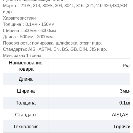
Марка：210S, 314, 309S, 304, 304L, 316L,321,410,420,430,904
и др.
Характеристики
Толщина：0.1мм - 150мм
Ширина：500мм - 6000мм
Длина：500мм - 3000мм
Поверхность: полировка, шлифовка, отжиг и др.
Стандарты: AISI, ASTM, EN, BS, GB, DIN, JIS и др.
Мин. заказ 1 тонна
Наименование
Руло
товара
Длина
Ширина
3мм-2
Толщина
0.1мм
Стандарт
AISI,AST
Технология
Горячая 