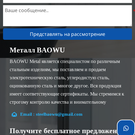
Представлять на рассмотрение
Металл BAOWU
BAOWU Metal является специалистом по различным
стальным изделиям, мы поставляем и продаем
электротехническую сталь, углеродистую сталь,
оцинкованную сталь и многое другое. Вся продукция
имеет соответствующие сертификаты. Мы стремимся к
строгому контролю качества и внимательному
обслуживанию клиентов, наши опытные сотрудники

Email : steelbaowu@gmail.com
всегда готовы обсудить ваши требования и обеспечить
полное удовлетворение клиентов.

Получите бесплатное предложение
Наша компания расположена в городе Уси, провинция