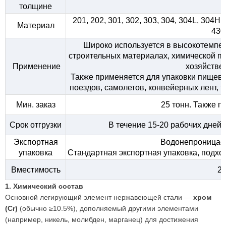
толщине
201, 202, 301, 302, 303, 304, 304L, 304H
Материал
430
Широко используется в высокотемпер
строительных материалах, химической 
Применение
хозяйстве
Также применяется для упаковки пищевы
поездов, самолетов, конвейерных лент, т
Мин. заказ
25 тонн. Также 
Срок отгрузки
В течение 15-20 рабочих дней
Экспортная
Водонепроницаем
упаковка
Стандартная экспортная упаковка, подхо
Вместимость
25
1. Химический состав
Основной легирующий элемент нержавеющей стали —
хром
(Cr)
(обычно ≥10.5%), дополняемый другими элементами
(например, никель, молибден, марганец) для достижения