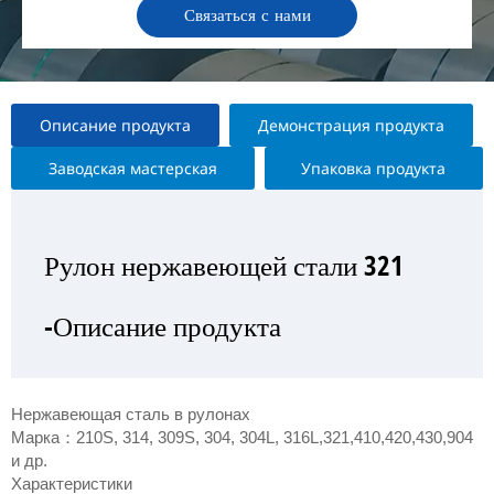
Связаться с нами
Описание продукта
Демонстрация продукта
Заводская мастерская
Упаковка продукта
Рулон нержавеющей стали 321
Рулон нержавеющей стали 321
Рулон нержавеющей стали 321
Рулон нержавеющей стали 321
-Описание продукта
—Выставка продукта
— Заводская мастерская
-Упаковка продукта
Нержавеющая сталь в рулонах
Марка：210S, 314, 309S, 304, 304L, 316L,321,410,420,430,904
и др.
Характеристики