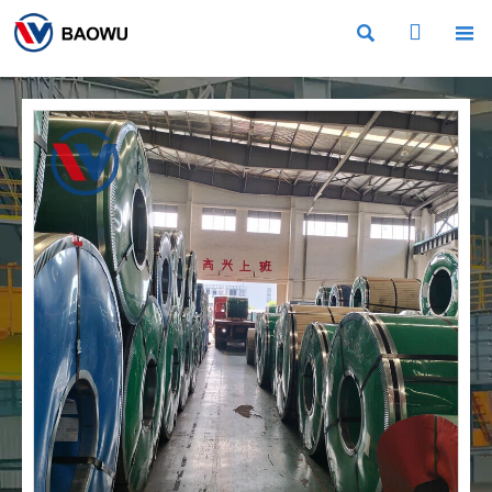


