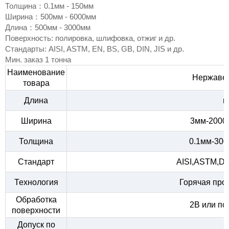
Толщина：0.1мм - 150мм
Ширина：500мм - 6000мм
Длина：500мм - 3000мм
Поверхность: полировка, шлифовка, отжиг и др.
Стандарты: AISI, ASTM, EN, BS, GB, DIN, JIS и др.
Мин. заказ 1 тонна
Наименование
Нержавею
товара
Длина
п
Ширина
3мм-2000
Толщина
0.1мм-300
Стандарт
AISI,ASTM,DI
Технология
Горячая прок
Обработка
2B или по
поверхности
Допуск по