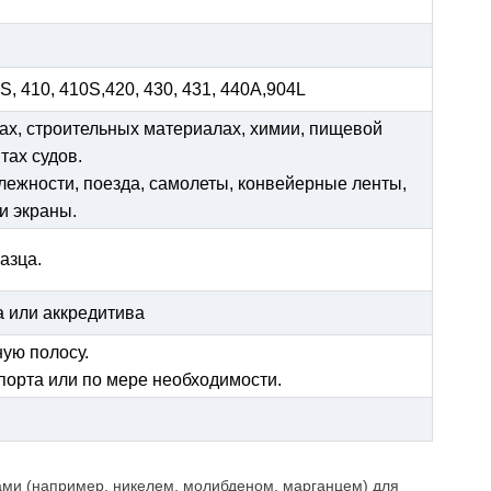
9S, 410, 410S,420, 430, 431, 440A,904L
ах, строительных материалах, химии, пищевой
тах судов.
длежности, поезда, самолеты, конвейерные ленты,
и экраны.
азца.
а или аккредитива
ую полосу.
порта или по мере необходимости.
ами (например, никелем, молибденом, марганцем) для