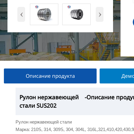
‹
›
Описание продукта
Демо
Рулон нержавеющей
Рулон нержавеющей
Рулон нержавеющей
Рулон нержавеющей
-Описание проду
—Выставка прод
— Заводская мас
-Упаковка продук
стали SUS202
стали SUS202
стали SUS202
стали SUS202
Рулон нержавеющей стали
Марка: 210S, 314, 309S, 304, 304L, 316L,321,410,420,430,90