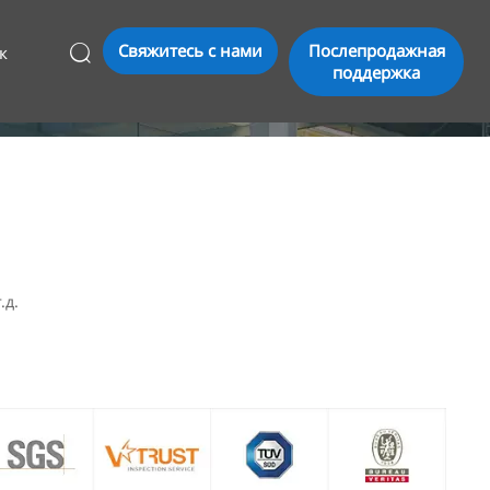
Свяжитесь с нами
Послепродажная
к

поддержка
.д.