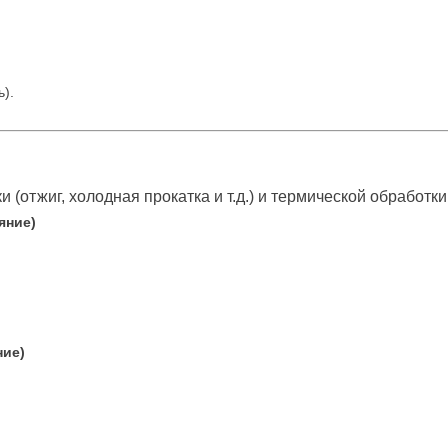
ь).
и (отжиг, холодная прокатка и т.д.) и термической обрабо
яние)
ние)