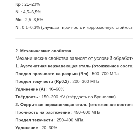
Кр
: 21–23%
Ni
: 4,5–6,5%
Мо
: 2,5–3,5%
N
: 0,1–0,3% (улучшает прочность и коррозионную стойкост
2. Механические свойства
Механические свойства зависят от условий обработк
1. Аустенитная нержавеющая сталь (отожженное состо
Предел прочности на разрыв (Rm)
: 500–700 МПа
Предел текучести (Rp0.2)
: 200–300 МПа
Удлинение (А)
: 40–60%
Твёрдость
: 150–200 HV (твёрдость по Бринеллю).
2. Ферритная нержавеющая сталь (отожженное состоя
Прочность на растяжение
: 450–600 МПа
Предел текучести
: 250–400 МПа
Удлинение
: 20–30%