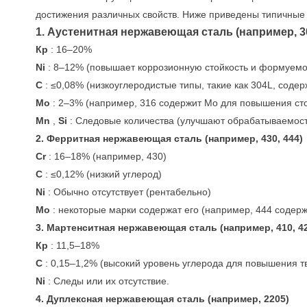
достижения различных свойств. Ниже приведены типичные
1. Аустенитная нержавеющая сталь (например, 30
Кр
: 16–20%
Ni
: 8–12% (повышает коррозионную стойкость и формуемо
C
: ≤0,08% (низкоуглеродистые типы, такие как 304L, соде
Mo
: 2–3% (например, 316 содержит Mo для повышения сто
Mn
,
Si
: Следовые количества (улучшают обрабатываемост
2. Ферритная нержавеющая сталь (например, 430, 444)
Cr
: 16–18% (например, 430)
C
: ≤0,12% (низкий углерод)
Ni
: Обычно отсутствует (рентабельно)
Mo
: некоторые марки содержат его (например, 444 содерж
3. Мартенситная нержавеющая сталь (например, 410, 4
Кр
: 11,5–18%
C
: 0,15–1,2% (высокий уровень углерода для повышения т
Ni
: Следы или их отсутствие.
4. Дуплексная нержавеющая сталь (например, 2205)