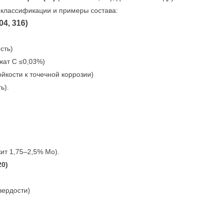
 классификации и примеры состава:
4, 316)
сть)
ржат C ≤0,03%)
йкости к точечной коррозии)
ь).
ит 1,75–2,5% Mo).
20)
вердости)