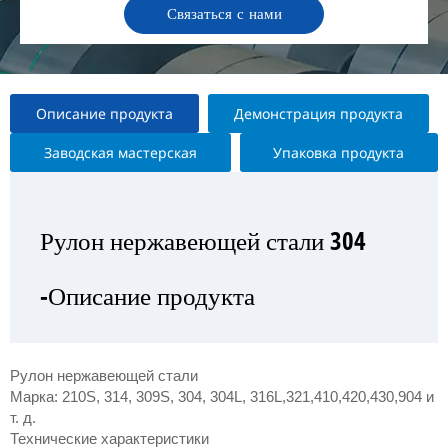
Связаться с нами
Описание продукта
Демонстрация продукта
Заводская мастерская
Упаковка продукта
Рулон нержавеющей стали 304
Рулон нержавеющей стали 304
Рулон нержавеющей стали 304
Рулон нержавеющей стали 304
-Описание продукта
—Выставка продукта
— Заводская мастерская
-Упаковка продукта
Рулон нержавеющей стали
Марка: 210S, 314, 309S, 304, 304L, 316L,321,410,420,430,904 и
т. д.
Технические характеристики