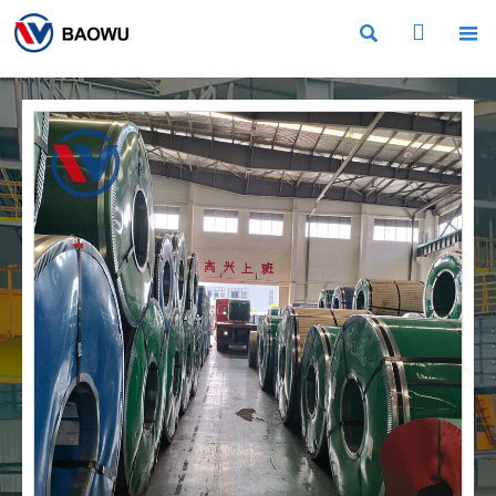


