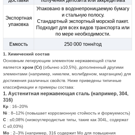
доставки
получения депозита или аккредитива
Упаковано в водонепроницаемую бумагу
и стальную полосу.
Экспортная
Стандартный экспортный морской пакет.
упаковка
Подходит для всех видов транспорта или
по мере необходимости.
Емкость
250 000 тонн/год
1. Химический состав
Основным легирующим элементом нержавеющей стали
является
хром (Cr)
(обычно ≥10,5%), дополненный другими
элементами (например, никелем, молибденом, марганцем) для
достижения различных свойств. Ниже приведены типичные
классификации и примеры состава:
1. Аустенитная нержавеющая сталь (например, 304,
316)
Кр
: 16–20%
Ni
: 8–12% (повышает коррозионную стойкость и формуемость)
C
: ≤0,08% (низкоуглеродистые типы, такие как 304L, содержат
C ≤0,03%)
Mo
: 2–3% (например, 316 содержит Mo для повышения