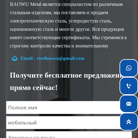
BAOWU Metal является специалистом по различным
стальным изделиям, мы поставляем и продаем
электротехническую сталь, углеродистую сталь,
оцинкованную сталь и многое другое. Вся продукция
имеет соответствующие сертификаты. Мы стремимся к
строгому контролю качества и внимательному
обслуживанию клиентов, наши опытные сотрудники

Email : steelbaowu@gmail.com
всегда готовы обсудить ваши требования и обеспечить

полное удовлетворение клиентов.
Получите бесплатное предложение
Наша компания расположена в городе Уси, провинция

прямо сейчас!
Цзянсу, который является крупнейшим центром
обработки стали в Китае. Наши команды

специализируются в отрасли более 14 лет с богатым
опытом в различных проектах по электротехнической
стали и знакомы с различными стандартами

электротехнической стали, такими как CE, SGS и
другие. Мы можем разрабатывать и изготавливать