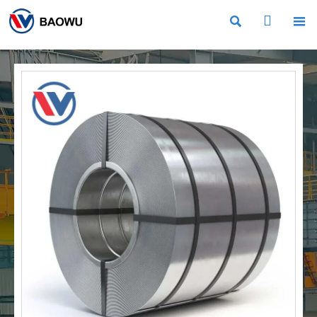


