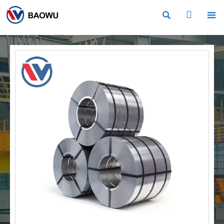


