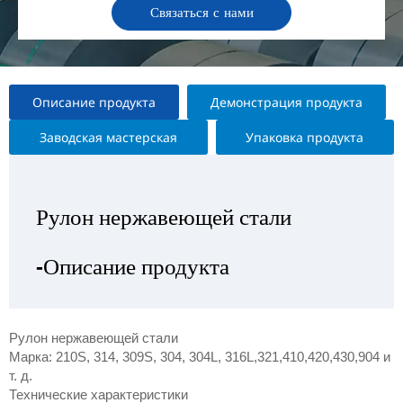
Связаться с нами
Описание продукта
Демонстрация продукта
Заводская мастерская
Упаковка продукта
Рулон нержавеющей стали
Рулон нержавеющей стали
Рулон нержавеющей стали
Рулон нержавеющей стали
-Описание продукта
—Выставка продукта
— Заводская мастерская
-Упаковка продукта
Рулон нержавеющей стали
Марка: 210S, 314, 309S, 304, 304L, 316L,321,410,420,430,904 и
т. д.
Технические характеристики