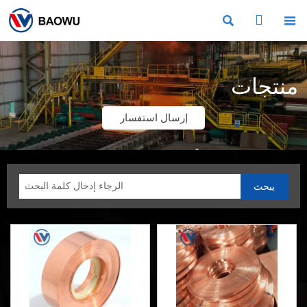



منتجات
إرسال استفسار
يبحث