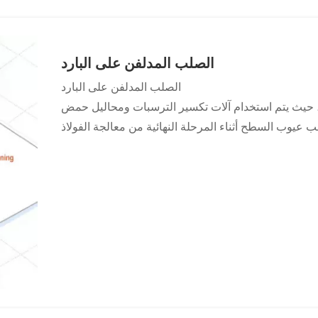
وبة مثل مقاومة علامات بصمات الأصابع وقابلية التشغيل.
رة شد، وخط تعبئة أوتوماتيكي لحماية المنتجات بعد لف
الملف.
الصلب المدلفن على البارد
الصلب المدلفن على البارد
، حيث يتم استخدام آلات تكسير الترسبات ومحاليل حمض
عيوب السطح أثناء المرحلة النهائية من معالجة الفولاذ
المدلفن على البارد.
يتم درفلة الملفات المخللة على البارد في مطاحن ترادفية إلى سمك محدد، عادةً ما يتراوح بين 40
هو إزالة زيت التشحيم والملوثات الموجودة على الفولاذ
المدرفل على البارد قبل عملية التلدين.
منتجات فولاذية ذات خصائص سحب عميقة إضافية وقوة شد
ين للتليين بشكل شائع: التلدين الدفعي والتليين المستمر.
يوب السطح البسيطة مثل علامات التمدد وإنتاج سطح أملس
مع. يؤدي تمرير الجلد إلى تقليل السُمك بنسبة 1% تقريبًا.