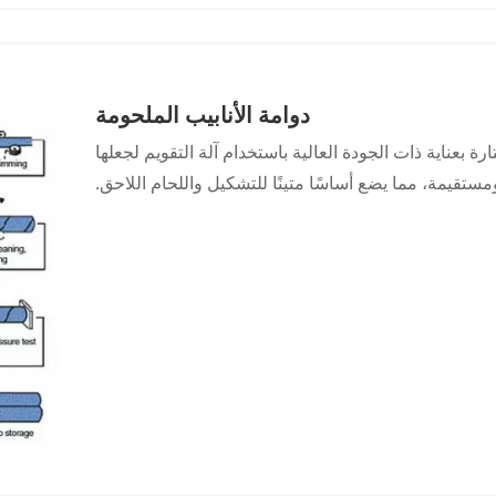
طلاء السطح براتنج خالٍ من الكروم.
لجة الصفائح الفولاذية باستخدام طاحونة تمرير الجلد.
لزنك المنشط، ولتحسين مقاومة التآكل، يتم طلاء السطح
براتنج خالٍ من الكروم.
دوامة الأنابيب الملحومة
ارة بعناية ذات الجودة العالية باستخدام آلة التقويم لجعلها
قيمة، مما يضع أساسًا متينًا للتشكيل واللحام اللاحق.
 ممرات متعددة لبكرات التشكيل ويتم تجعيدها تدريجياً إلى
تباعد وسرعة الأسطوانات لضمان دقة قطر الأنبوب وسمك
الجدار.
مور المتقدمة وآلات اللحام على الوجهين لتحقيق اللحام
عدات اللحام وأنظمة التتبع الأوتوماتيكية جودة اللحامات.
لأنابيب بدقة باستخدام تقنية البلازما حسب الحجم المحدد.
بالموجات فوق الصوتية ومعدات الفحص بالأشعة السينية
 نحتاج إلى إجراء الإصلاح واللحام في الوقت المناسب
حتى يفي كل أنبوب ملحوم بالمعايير.
اسطة آلة تنظيف لإزالة بقع الزيت والشوائب على السطح.