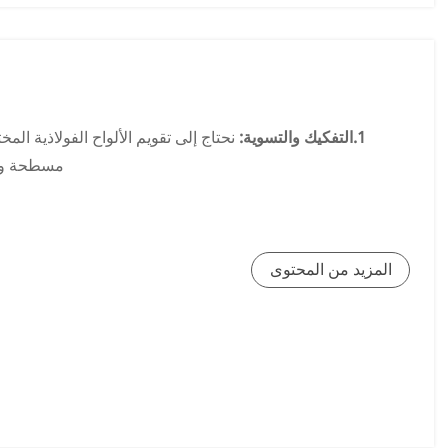
6. الفحص واللف:
من أجل تحقيق سطح مستو وتشطيب أنيق، تتم معا
من أجل منع الصدأ الأبيض، والذي غالبًا ما يتشكل على سطح ا
1.التفكيك والتسوية:
نحتاج إلى تقويم الألواح الفولاذية المخت
مسطحة ومست
2. التشكيل:
تحت تأثير آلة التشكيل، تمر الألواح الفولاذية عبر
شكل أنبوب. أثناء عملية التشكيل، من الضروري التحكم في 
المزيد من المحتوى
3. اللحام الداخلي والخارجي:
نحن نستخدم آلات لحام القوس المغ
على كلا الجانبين الداخلي والخارجي. أثناء عملية اللحام، تضمن م
4.قطع الأنابيب:
بعد الانتهاء من اللحام، نقوم بقطع ا
5.الفحص:
يتم استخدام وسائل تقنية متقدمة مثل كاشف الخلل 
لفحص اللحام بشكل شامل لضمان جودته. في حالة وجود أي خلل،
6. معالجة نهاية الأنبوب:
يتم تنظيف الأنبوب الملحوم الحلزوني بو