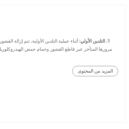
1. التلدين الأولي:
أثناء عملية التلدين الأولية، تتم إزالة الق
مرورها المتأخر عبر قاطع القشور وحمام حمض الهيدروكلوريك. 
خصائص الدر
2. الدرفلة على البارد:
المزيد من المحتوى
بشكل طبيعي. يتم التحكم تلقائيًا في آ
3. التلدين:
التلدين هو عملية يتم فيها تحويل الهياكل المدرفلة على
بالنسبة للصلب الكهربائي الموجه نحو الحبوب، تتوفر طريقتان م
إلى إنتاج ه
4. الطلاء العازل:
في هذه العملية، يتم تطبيق الطلاء العازل ع
الدوامي، والتي تتناسب مع سمك اللوحة. يتم استخدام سلس