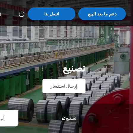
دعم ما بعد البيع
اتصل بنا
ا

تصنيع
إرسال استفسار
تصنيع
أنب
