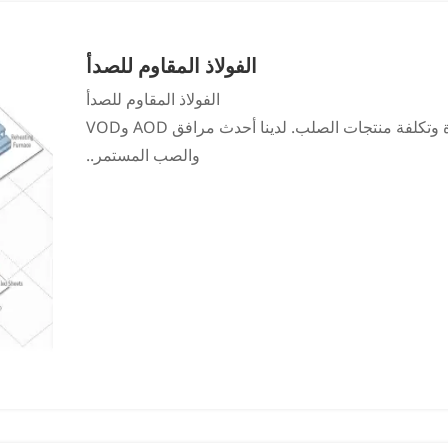
الفولاذ المقاوم للصدأ
الفولاذ المقاوم للصدأ
صناعة الصلب لها التأثير الأكبر على جودة وتكلفة منتجات الصلب. لدينا أحدث مرافق AOD وVOD
والصب المستمر..
مصنع صناعة الصلب إلى ملفات سوداء ذات سماكة وشكل
 من خلال المعالجة الحرارية والتخليل والتشطيب في مصنع
 على هذا النحو في الدرفلة على البارد والأنابيب والألواح.
والمعالجة الحرارية وعملية التخليل، والتي يتم بعد ذلك
 الألواح السميكة في الصناعات الكيميائية الثقيلة التي
رافق محطات الطاقة وصناعة الورق وبناء السفن الخاصة.
تم تجهيز JIUZHOU بـ 20 مطحنة عنقودية عالية، وخط التلدين اللامع، TLL (خط تسوية التوتر)، AFC
التحكم التلقائي في المقياس)، والتي تمكن من إنتاج منتجات مدرفلة على البارد بـ