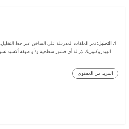
الفولاذ من أجل تكملة مقاومتها للتآكل وتعزيز الخصائص المرغ
6. عملية الإخراج:
تتضمن نقطة الخروج من الخط حلقة إخراج، وبك
1. التخليل:
تمر الملفات المدرفلة على الساخن عبر خط التخليل
الهيدروكلوريك لإزالة أي قشور سطحية و/أو طبقة أكسيد تسبب 
2. الدرفلة على البارد:
المزيد من المحتوى
إلى 90%، من أبعاد المادة الأصلية. يتم ضمان تعديل الشكل الآلي بالكامل من خلال أحدث آلات المعالجة.
3. التنظيف الإلكتروليتي:
الغرض من التنظيف الإلكتروليتي 
4. التلدين:
هذه طريقة تصنيع عالية الإنتاجية حيث يمكن إنتاج 
عالية. يتم استخدام طريقت
5. تمرير الجلد:
يتم إجراء عملية الدرفلة النهائية هذه لإزالة ع
ولا