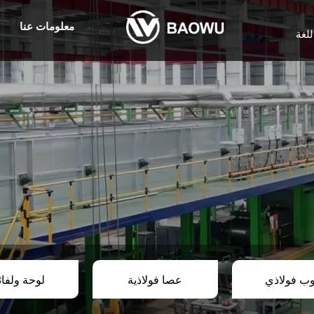
معلومات عنا
للغة
وب فولاذي
عصا فولاذية
لوحة ولفا