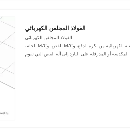
 حماية فعالة وطويلة الأمد للأنابيب الملحومة. بعد هذه
ات، يتم أخيرًا إنشاء أنبوب ملحوم حلزوني عالي الجودة.
الفولاذ المجلفن الكهربائي
الفولاذ المجلفن الكهربائي
تتكون المعدات عند نقطة الدخول لخط الجلفنة الكهربائية من بكرة الدفع، وM/C للقص، وM/C للحام،
المكدسة أو المدرفلة على البارد إلى آلة القص التي تقوم
بقطعها وربطها استعدادًا للحام. ثم يأتي اللحام.
ن خزان التحليل الكهربائي، وحمام حمضي، وخزان شطف
ت وأغشية الأكسيد من سطح الفولاذ قبل الطلاء الكهربائي.
CA، من بين طرق الجلفنة الكهربائية الأخرى، على طلاء جانب واحد في كل
جهين، وجانب واحد، وجوانب تفاضلية. وهناك أيضًا النوع
ن الصاج في نفس الوقت لإنتاج صاج مطلي على الوجهين.
لى سطح طبقة الزنك من خلال التفاعلات الكيميائية أو
لى توفير حماية مؤقتة ضد التآكل وإنشاء ركيزة طلاء آمنة.
وي أو غير عضوي أو عضوي-غير عضوي على سطح صفائح