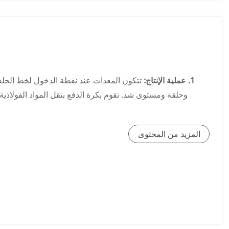
يجب إجراء معالجة مقاومة التآكل من خلال معدات الرش لتوفير
السلسلة من المعالج
1. عملية الإنتاج:
وحلقة ومستوى شد. تقوم بكرة الدفع بنقل المواد الفولاذية 
2. عملية المعالجة المسبقة:
يتكون خط التنظيف الكهربائي م
المزيد من المحتوى
لإزالة الملوثا
3. الجلفنة الكهربائية:
تشتمل طريقة ROSEL
مرة عن طريق لفة موصل. تنتج هذه العملية صفائح مطلية ذات و
الأفقي حيث يتم طلاء وجهين م
4. طلاء الفوسفات الرقيق:
يتم تطبيق طبقة رقيقة من الفوسفات ع
الكهروكيميائية. يهدف الفيلم إ
5. عملية مقاومة بصمات الأصابع:
يتم تطبيق فيلم هجين عض