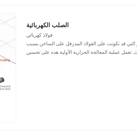
الصلب الكهربائية
فولاذ كهربائي
شور التي قد تكونت على الفولاذ المدرفل على الساخن بسبب
تعمل عملية المعالجة الحرارية الأولية هذه على تحسين
فلة الباردة للفولاذ بالإضافة إلى خصائصه المغناطيسية.
من أجل الحصول على سمك محدد وخصائص المواد، يتم تطبيق نسبة تخفيض تتراوح بين 40-90%
لات اللف وتشذيب الحواف للحصول على سمك وعرض موحد.
 البارد إلى بنية معاد بلورتها من خلال المعالجة الحرارية.
ختلفتان للتليين: التلدين بإزالة الكربون والتليين بدرجة
حرارة عالية. يزيل التلدين بإزالة الكربون الكربون الزائد من الفولاذ ويطبق طلاء MgO. يؤدي التلدين بدرجة حرارة عالية
ياكل ثانوية مُعاد بلورتها تتمتع بخصائص مغناطيسية فائقة.
ن طريق لفة الطلاء المستمرة من أجل تقليل خسائر التيار
لة من الطلاءات لتطبيق سائل الطلاء العازل على الجزء