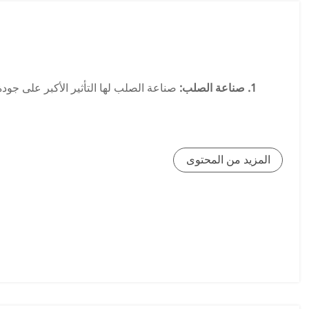
1. صناعة الصلب:
2. الدرفلة على الساخن:
يتم دحرجة الألواح المصنوعة في 
عالي الدقة قبل تحويلها إلى ملفات بيضاء لاحتياجات العملاء
المزيد من المحتوى
التلدين والتخليل. يتم استخدام الملفات البيضاء المنتجة
3. الألواح:
تخضع الألواح المنتجة في مصنع صناعة الصلب للدرفلة 
تقطيعها إلى أحجام حسب الطلب وتسليمها إلى العميل. تُستخدم
تتطلب مقاومة للتآكل، مثل البتروكيماويات وم
4. الدرفلة على البارد:
(التحكم التلقائي في التسطيح)، AGC (
0.1- سمك 3.0 ملم وعرض يصل إلى 1580 ملم بمختلف الأشكال والمعالجة السطحية.