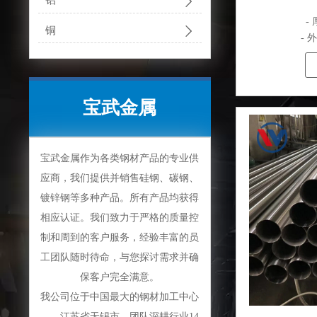

铝
- 

铜
- 
宝武金属
宝武金属作为各类钢材产品的专业供
应商，我们提供并销售硅钢、碳钢、
镀锌钢等多种产品。所有产品均获得
相应认证。我们致力于严格的质量控
制和周到的客户服务，经验丰富的员
工团队随时待命，与您探讨需求并确
保客户完全满意。
我公司位于中国最大的钢材加工中心
——江苏省无锡市。团队深耕行业14