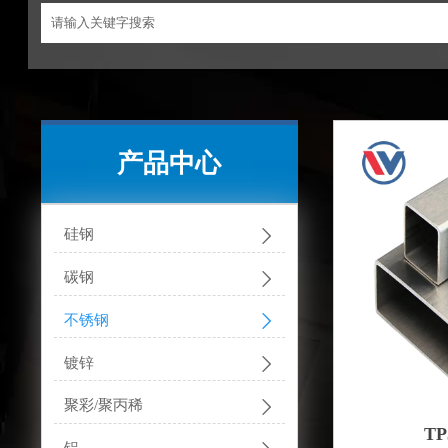
产品中心

硅钢

碳钢

不锈钢

镀锌

聚彩/聚丙稀
T