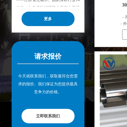
3
余年，在各类硅钢项目上具有丰富经
验，熟悉CE、SGS等多种硅钢标准。
- 
更多
我们可根据特殊需求进行设计定制，
- 
并确保安全性、高效性及合理价格。
目前我们已逐步扩展至五座专业配送
仓库和钢材加工设施，为全球采矿、
请求报价
建筑、工程及通用制造业提供专业服
务。
今天就联系我们，获取最符合您需
求的报价。我们保证为您提供最具
竞争力的价格。
立即联系我们