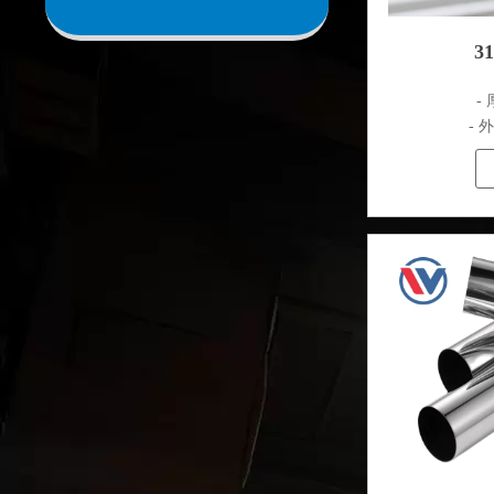
3
- 
- 