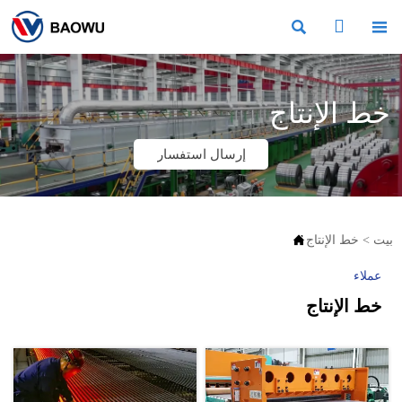



خط الإنتاج
إرسال استفسار

بيت
>
خط الإنتاج
عملاء
خط الإنتاج