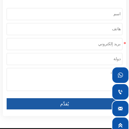


يُقدِّم

