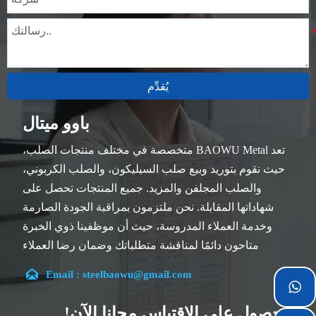
يُقدِّم
باوو ميتال
تعد BAOWU Metal متخصصة في مختلف منتجات الصلب،
حيث نقوم بتوريد وبيع صلب السيليكون، والصلب الكربوني،
والصلب المجلفن والمزيد. جميع المنتجات تحصل على
شهاداتها المقابلة. نحن ملتزمون بمراقبة الجودة الصارمة
وخدمة العملاء المدروسة، حيث أن موظفينا ذوي الخبرة
متاحون دائمًا لمناقشة متطلباتك وضمان رضا العملاء
بالكامل.

Email : steelbaowu@gmail.com
تقع شركتنا في مدينة ووشي، بمقاطعة جيانغسو، والتي تعد

أكبر مركز لمعالجة الصلب في الصين. يتمتع فريقنا بتخصص
الحصول على الاقتباس مجانا الآن!