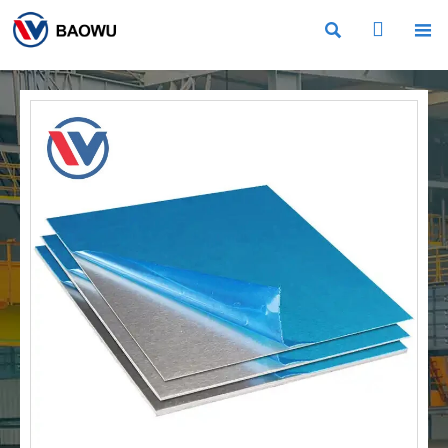


