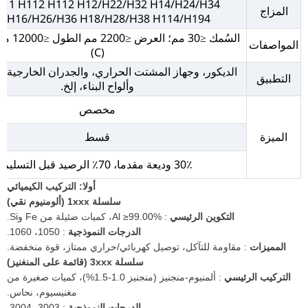
11 H112 H112 H12/H22/H32 H14/H24/H34
المزاج
H16/H26/H36 H18/H28/H38 H114/H194، إلخ.
السُمك ≤30 م
المواصفات
(C)
الديكور، وجهاز المشتت الحراري، والجدران الخارجية، و
التطبيق
وألواح البناء، إلخ.
مخصص
الميزة
قسط
30٪ وديعة مقدما، 70٪ الرصيد قبل التسليم
أولا: التركيب الكيميائي
سلسلة 1xxx (ألومنيوم نقي)
التكوين الرئيسي
: Al ≥99.00%، كميات ضئيلة من Fe وSi.
الدرجات النموذجية
: 1050، 1060.
المميزات
: مقاومة للتآكل، توصيل كهربائي/حراري ممتاز، قوة منخفضة.
سلسلة 3xxx (قائمة على المنغنيز)
التركيب الرئيسي
: ألمنيوم-منجنيز (منجنيز 1.0-1.5%)، كميات صغيرة من
مغنيسيوم، نحاس.
الدرجات النموذجية
: 3003، 3004.