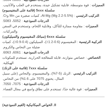
المميزات
: قوة متوسطة، قابلية تشكيل جيدة، يستخدم في العلب والأنابيب.
سلسلة 5xxx (قائمة على المغنيسيوم)
التركيب الرئيسي
: Al-Mg (Mg 2.2-5.5%)، كميات صغيرة من Mn وCr.
الدرجات النموذجية
: 5052، 5083.
المميزات
: مقاومة ممتازة للتآكل، وقابلية اللحام، وتستخدم في السفن
والمركبات.
سلسلة 6xxx (سبائك المغنيسيوم والسيليكون)
التركيبة الرئيسية
: المغنيسيوم (0.6-1.2٪)، السيليكون (0.4-0.9٪)، كميات
ضئيلة من النحاس والكروم.
الدرجات النموذجية
: 6061، 6063.
الخصائص
: خصائص متوازنة، قابلة للمعالجة الحرارية، تستخدم للمكونات
الهيكلية.
سلسلة 7xxx (قائمة على الزنك)
التركيب الرئيسي
: الزنك (5-7%)، والمغنيسيوم، والنحاس (على سبيل
المثال، يحتوي 7075 على 1.6%) من النحاس.
الدرجات النموذجية
: 7075، 7050.
المميزات
: قوة عالية جدًا، تستخدم على نطاق واسع في مجال الفضاء.
II. الخواص الميكانيكية (القيم النموذجية)