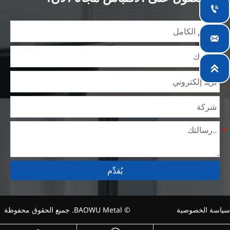
في الصناعة لأكثر من 14 عامًا مع خبرة غنية في مختلف

مشاريع صلب السيليكون، كما أننا على دراية بمجموعة
متنوعة من معايير صلب السيليكون، مثل CE، وSGS وغيرها.

يمكننا التصميم والتخصيص وفقًا لمتطلباتك الفريدة، ونضمن
السلامة والكفاءة والسعر المعقول. وقد قمنا بالتوسع

تدريجياً ولدينا الآن خمس مستودعات توزيع مبنية لهذا الغرض
ومرافق متخصصة لمعالجة الصلب تقدم خدمات لصناعات
التعدين والبناء والهندسة والتشغيل العام حول العالم.
يُقدِّم
سياسة الخصوصية
© BAOWU Metal. جميع الحقوق محفوظة