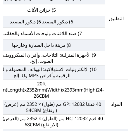
5) خزائن الأثاث
التطبيق
6) ديكور المصعد 6) ديكور المصعد
7) صنع اللافتات ولوحات الأسماء والحقائب.
8) مزينة داخل السيارة وخارجها
9) الأجهزة المنزلية: الثلاجات، وأفران الميكروويف، 
الصوت، إلخ.
10) الإلكترونيات الاستهلاكية: الهواتف المحمولة وال
الرقمية وأقراص MP3 وU، إلخ.
20ft
mm(Length)x2352mm(Width)x2393mm(High)24-
26CBM
المواد
(ارتفاع) 54CBM
(الارتفاع) 68CBM