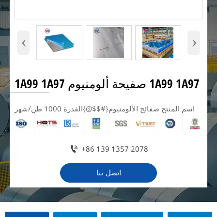
‹
›
1A99 1A97 صفيحة ألومنيوم 1A99 1A97
اسم المنتج صفائح الألومنيوم{#$$@}القدرة 1000 طن/شهر

+86 139 1357 2078
اتصل بنا