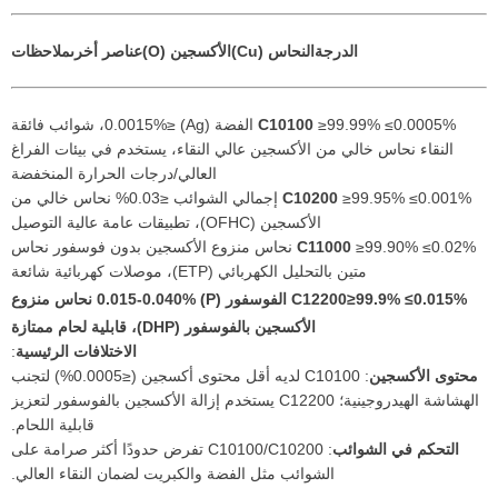
الدرجة
النحاس (Cu)
الأكسجين (O)
عناصر أخرى
ملاحظات
C10100
≥99.99% ≤0.0005% الفضة (Ag) ≤0.0015%، شوائب فائقة
النقاء نحاس خالي من الأكسجين عالي النقاء، يستخدم في بيئات الفراغ
العالي/درجات الحرارة المنخفضة
C10200
≥99.95% ≤0.001% إجمالي الشوائب ≤0.03% نحاس خالي من
الأكسجين (OFHC)، تطبيقات عامة عالية التوصيل
C11000
≥99.90% ≤0.02% نحاس منزوع الأكسجين بدون فوسفور نحاس
متين بالتحليل الكهربائي (ETP)، موصلات كهربائية شائعة
C12200
≥99.9% ≤0.015% الفوسفور (P) 0.015-0.040% نحاس منزوع
الأكسجين بالفوسفور (DHP)، قابلية لحام ممتازة
الاختلافات الرئيسية
:
محتوى الأكسجين
: C10100 لديه أقل محتوى أكسجين (≤0.0005%) لتجنب
الهشاشة الهيدروجينية؛ C12200 يستخدم إزالة الأكسجين بالفوسفور لتعزيز
قابلية اللحام.
التحكم في الشوائب
: C10100/C10200 تفرض حدودًا أكثر صرامة على
الشوائب مثل الفضة والكبريت لضمان النقاء العالي.