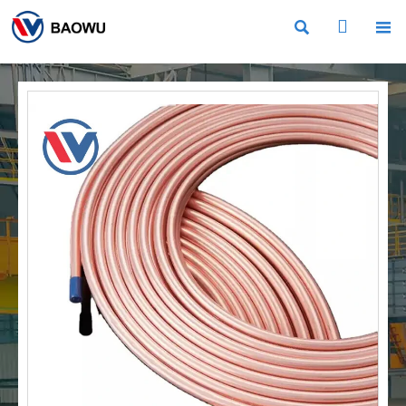


