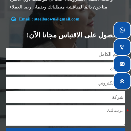
متاحون دائمًا لمناقشة متطلباتك وضمان رضا العملاء
بالكامل.

Email : steelbaowu@gmail.com
تقع شركتنا في مدينة ووشي، بمقاطعة جيانغسو، والتي تعد

أكبر مركز لمعالجة الصلب في الصين. يتمتع فريقنا بتخصص
الحصول على الاقتباس مجانا الآن!
في الصناعة لأكثر من 14 عامًا مع خبرة غنية في مختلف
مشاريع صلب السيليكون، كما أننا على دراية بمجموعة

متنوعة من معايير صلب السيليكون، مثل CE، وSGS وغيرها.
يمكننا التصميم والتخصيص وفقًا لمتطلباتك الفريدة، ونضمن

السلامة والكفاءة والسعر المعقول. وقد قمنا بالتوسع
تدريجياً ولدينا الآن خمس مستودعات توزيع مبنية لهذا الغرض

ومرافق متخصصة لمعالجة الصلب تقدم خدمات لصناعات
التعدين والبناء والهندسة والتشغيل العام حول العالم.