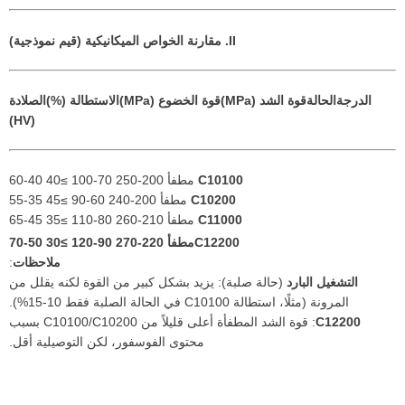
II. مقارنة الخواص الميكانيكية (قيم نموذجية)
الدرجة
الحالة
قوة الشد (MPa)
قوة الخضوع (MPa)
الاستطالة (%)
الصلادة
(HV)
C10100
مطفأ 200-250 70-100 ≥40 40-60
C10200
مطفأ 200-240 60-90 ≥45 35-55
C11000
مطفأ 210-260 80-110 ≥35 45-65
C12200
مطفأ 220-270 90-120 ≥30 50-70
ملاحظات
:
التشغيل البارد
(حالة صلبة): يزيد بشكل كبير من القوة لكنه يقلل من
المرونة (مثلًا، استطالة C10100 في الحالة الصلبة فقط 10-15%).
C12200
: قوة الشد المطفأة أعلى قليلاً من C10100/C10200 بسبب
محتوى الفوسفور، لكن التوصيلية أقل.