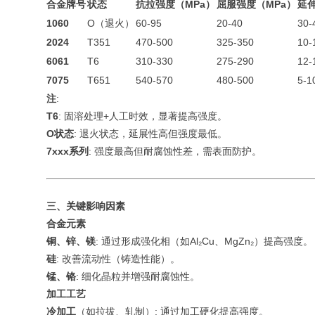
合金牌号
状态
抗拉强度（MPa）
屈服强度（MPa）
延
1060
O（退火）
60-95
20-40
30-
2024
T351
470-500
325-350
10-
6061
T6
310-330
275-290
12-
7075
T651
540-570
480-500
5-1
注
:
T6
: 固溶处理+人工时效，显著提高强度。
O状态
: 退火状态，延展性高但强度最低。
7xxx系列
: 强度最高但耐腐蚀性差，需表面防护。
三、关键影响因素
合金元素
铜、锌、镁
: 通过形成强化相（如Al₂Cu、MgZn₂）提高强度。
硅
: 改善流动性（铸造性能）。
锰、铬
: 细化晶粒并增强耐腐蚀性。
加工工艺
冷加工
（如拉拔、轧制）: 通过加工硬化提高强度。