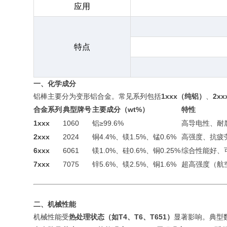
应用
特点
一、化学成分
铝棒主要分为变形铝合金。常见系列包括
1xxx（纯铝）
、
2x
合金系列
典型牌号
主要成分（wt%）
特性
1xxx
1060
铝≥99.6%
高导电性、耐
2xxx
2024
铜4.4%、镁1.5%、锰0.6%
高强度、抗疲
6xxx
6061
镁1.0%、硅0.6%、铜0.25%
综合性能好、
7xxx
7075
锌5.6%、镁2.5%、铜1.6%
超高强度（航
二、机械性能
机械性能受
热处理状态（如T4、T6、T651）
显著影响。典型