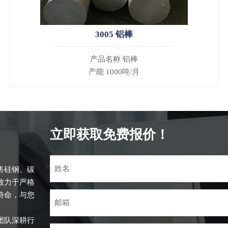
3005 铝棒
产品名称 铝棒
产能 1000吨/月
立即获取免费报价！
售硅钢、碳
致力于严格
待命，与您
团队深耕行