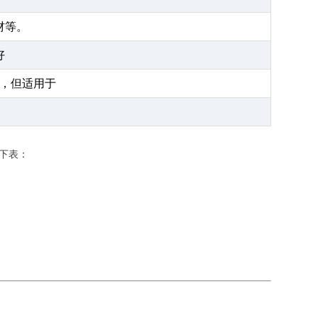
材等。
好
，但适用于
下表：