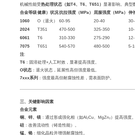
机械性能受
热处理状态（如T4、T6、T651）
显著影响。典型
合金等级
健康）状况
抗拉强度（MPa）
屈服强度（MPa）
伸
1060
O（退火）
60-95
20-40
30
2024
T351
470-500
325-350
10
6061
T6
310-330
275-290
12
7075
T651
540-570
480-500
5-1
注
:
T6
：固溶处理+人工时效，显著提高强度。
O状态
：退火状态，延展性高但强度最低。
7xxx系列
：强度最高但耐腐蚀性差，需表面防护。
三、关键影响因素
合金元素
铜、锌、镁
：通过形成强化相（如Al₂Cu、MgZn₂）提高强度
硅
：改善流动性（铸造性能）。
锰、铬
：细化晶粒并增强耐腐蚀性。