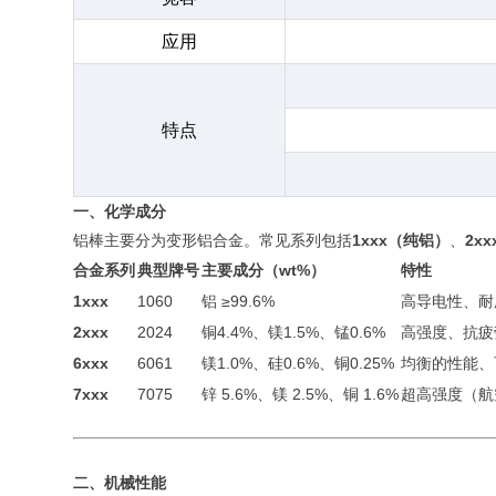
应用
特点
一、化学成分
铝棒主要分为变形铝合金。常见系列包括
1xxx（纯铝）
、
2x
合金系列
典型牌号
主要成分（wt%）
特性
1xxx
1060
铝 ≥99.6%
高导电性、耐
2xxx
2024
铜4.4%、镁1.5%、锰0.6%
高强度、抗疲
6xxx
6061
镁1.0%、硅0.6%、铜0.25%
均衡的性能、
7xxx
7075
锌 5.6%、镁 2.5%、铜 1.6%
超高强度（航
二、机械性能