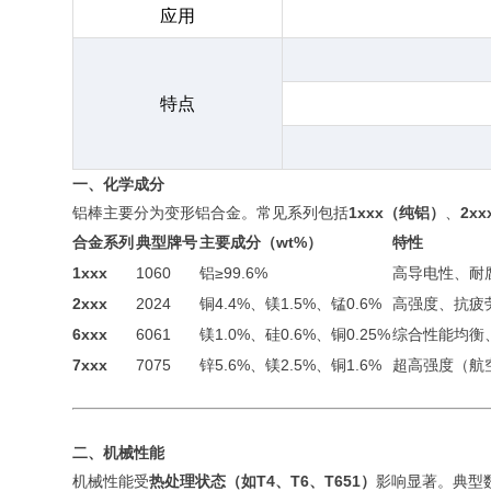
应用
特点
一、化学成分
铝棒主要分为变形铝合金。常见系列包括
1xxx（纯铝）
、
2x
合金系列
典型牌号
主要成分（wt%）
特性
1xxx
1060
铝≥99.6%
高导电性、耐
2xxx
2024
铜4.4%、镁1.5%、锰0.6%
高强度、抗疲
6xxx
6061
镁1.0%、硅0.6%、铜0.25%
综合性能均衡
7xxx
7075
锌5.6%、镁2.5%、铜1.6%
超高强度（航
二、机械性能
机械性能受
热处理状态（如T4、T6、T651）
影响显著。典型