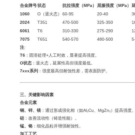
合金牌号
状态
抗拉强度（MPa）
屈服强度（MPa）
1060
O（退火态）
60-95
20-40
3
2024
T351
470-500
325-350
1
6061
T6
310-330
275-290
1
7075
T651
540-570
480-500
5
注
:
T6
：固溶处理+人工时效，显著提高强度。
O状态
：退火态，延展性高但强度最低。
7xxx系列
：强度最高但耐蚀性差，需表面防护。
三、关键影响因素
合金元素
铜、锌、镁
：通过形成强化相（如Al₂Cu、MgZn₂）提高强度
硅
：改善流动性（铸造性能）。
锰、铬
：细化晶粒并增强耐蚀性。
加工工艺