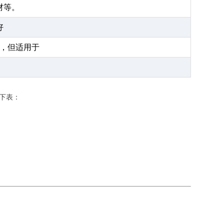
材等。
好
，但适用于
下表：