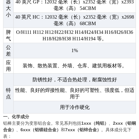
器
40 英尺 GP：12032 毫米（长）x2352 毫米（宽）x2393
大
毫米（高） 54CBM
小
40 英尺 HC：12032 毫米（长）x2352 毫米（宽）x2698
毫米（高） 68CBM
脾
O/H111 H112 H12/H22/H32 H14/H24/H34 H16/H26/H36
气
H18/H28/H38 H114/H194 等。
公
1%
差
应
装饰、散热装置、外墙、仓库、建筑用板材等。
用
防锈性好，不适合热处理，耐腐蚀性好
特
性能、良好的焊接性能、良好的可塑性、强度低，但适
点
用于
用于冷作硬化
一、化学成分
铝棒主要分为变形铝合金。常见系列包括
1xxx（纯铝）
、
2xxx（铝铜
合金）
、
6xxx（铝镁硅合金）
和
7xxx（铝锌合金）
。具体成分见下
表：