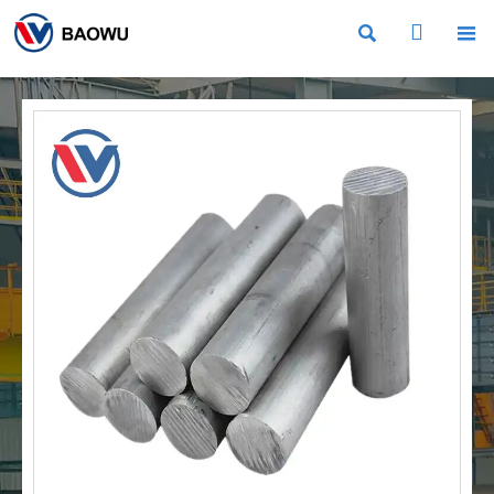


