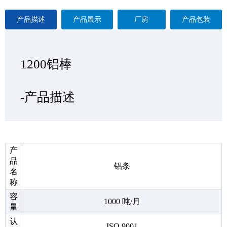
产品描述
产品展示
厂房
产品包装
1200铝棒
1200铝棒
1200铝棒
1200铝棒
—产品展示
-产品描述
-厂房
-产品包装
产
品
铝条
名
称
容
1000 吨/月
量
认
ISO 9001