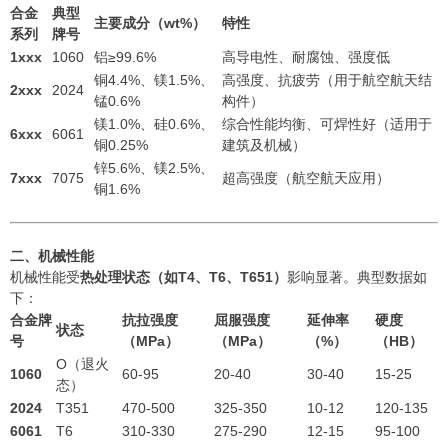
合金
典型
主要成分（wt%）
特性
系列
牌号
1xxx
1060
铝≥99.6%
高导电性、耐腐蚀、强度低
铜4.4%、镁1.5%、
高强度、抗疲劳（用于航空航天结
2xxx
2024
锰0.6%
构件）
镁1.0%、硅0.6%、
综合性能均衡、可焊性好（适用于
6xxx
6061
铜0.25%
建筑及机械）
锌5.6%、镁2.5%、
7xxx
7075
超高强度（航空航天应用）
铜1.6%
二、机械性能
机械性能受
热处理状态（如T4、T6、T651）
影响显著。典型数据如
下：
合金牌
抗拉强度
屈服强度
延伸率
硬度
状态
号
（MPa）
（MPa）
（%）
（HB）
O（退火
1060
60-95
20-40
30-40
15-25
态）
2024
T351
470-500
325-350
10-12
120-135
6061
T6
310-330
275-290
12-15
95-100