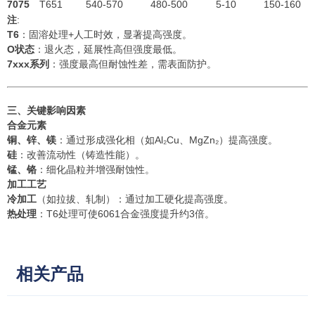
7075
T651
540-570
480-500
5-10
150-160
注
:
T6
：固溶处理+人工时效，显著提高强度。
O状态
：退火态，延展性高但强度最低。
7xxx系列
：强度最高但耐蚀性差，需表面防护。
三、关键影响因素
合金元素
铜、锌、镁
：通过形成强化相（如Al₂Cu、MgZn₂）提高强度。
硅
：改善流动性（铸造性能）。
锰、铬
：细化晶粒并增强耐蚀性。
加工工艺
冷加工
（如拉拔、轧制）：通过加工硬化提高强度。
热处理
：T6处理可使6061合金强度提升约3倍。
相关产品