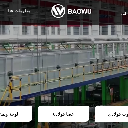
معلومات عنا
للغة
وب فولاذي
عصا فولاذية
لوحة ولفا