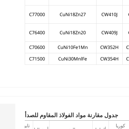
C77000
CuNi18Zn27
CW410J
C76400
CuNi18Zn20
CW409J
C70600
CuNi10Fe1Mn
CW352H
C
C71500
CuNi30MnlFe
CW354H
C
جدول مقارنة مواد الفولاذ المقاوم للصدأ
كوريا
تايوان،