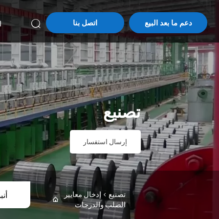
دعم ما بعد البيع
اتصل بنا
ا

تصنيع
إرسال استفسار
تصنيع
>
إدخال معايير
أنب

الصلب والدرجات