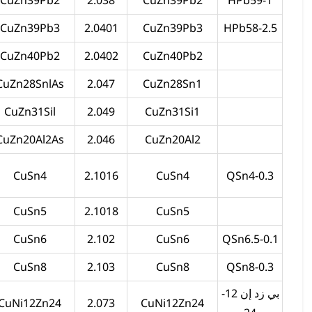
CuZn39Pb3
2.0401
CuZn39Pb3
HPb58-2.5
CuZn40Pb2
2.0402
CuZn40Pb2
CuZn28SnlAs
2.047
CuZn28Sn1
CuZn31Sil
2.049
CuZn31Si1
CuZn20Al2As
2.046
CuZn20Al2
CuSn4
2.1016
CuSn4
QSn4-0.3
CuSn5
2.1018
CuSn5
CuSn6
2.102
CuSn6
QSn6.5-0.1
CuSn8
2.103
CuSn8
QSn8-0.3
بي زد إن 12-
CuNi12Zn24
2.073
CuNi12Zn24