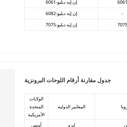
606
إن إيه دبليو-6061
-
إن إيه دبليو-6082
707
إن إيه دبليو-7075
جدول مقارنة أرقام اللوحات البرونزية
الولايات
وبا
المعايير الدولية
المتحدة
الأمريكية
ن
ايزو
أونس