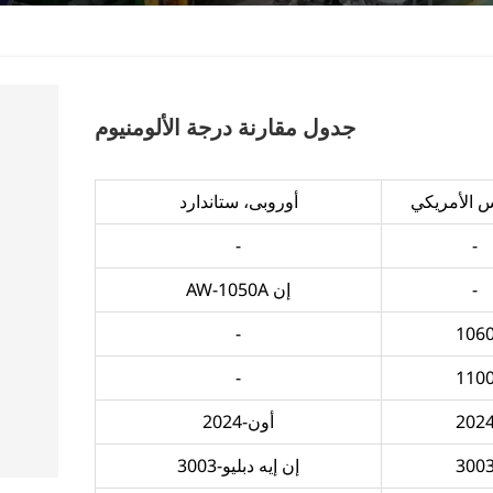
جدول مقارنة درجة الألومنيوم
س الأمريكي
أوروبى، ستاندارد
-
-
-
إن AW-1050A
-
106
-
110
202
أون-2024
300
إن إيه دبليو-3003