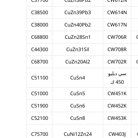
C38500
CuZn39Pb3
CW614N
C38000
CuZn40Pb2
CW617N
C68800
CuZn28Sn1
CW706R
C44300
CuZn31Sil
CW708R
C68700
CuZn20Al2
CW702R
سي دبليو
C51100
CuSn4
450 ك
C51000
CuSn5
CW451K
C51900
CuSn6
CW452K
C52100
CuSn8
CW453K
C75700
CuNi12Zn24
CW403J