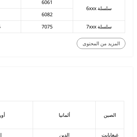
1
6061
سلسلة 6xxx
6082
سلسلة 7xxx
7075
5
المزيد من المحتوى
الصين
ألمانيا
أور
غيغابايت
الدين
إ