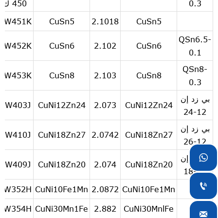
0.3
450 ك
CW451K
CuSn5
2.1018
CuSn5
QSn6.5-
CW452K
CuSn6
2.102
CuSn6
0.1
QSn8-
CW453K
CuSn8
2.103
CuSn8
0.3
بي زد إن
CW403J
CuNi12Zn24
2.073
CuNi12Zn24
12-24
بي زد إن
CW410J
CuNi18Zn27
2.0742
CuNi18Zn27
12-26

بي زد إن
CW409J
CuNi18Zn20
2.074
CuNi18Zn20
18-18

CW352H
CuNi10Fe1Mn
2.0872
CuNi10Fe1Mn
CW354H
CuNi30Mn1Fe
2.882
CuNi30MnlFe
