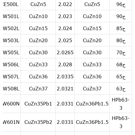
ح96
CuZn5
2.022
CuZn5
CE500L
ح90
CuZn10
2.023
CuZn10
CW501L
ح85
CuZn15
2.024
CuZn15
CW502L
ح80
CuZn20
2.025
CuZn20
CW503L
ح70
CuZn30
2.0265
CuZn30
CW505L
ح68
CuZn33
2.028
CuZn33
CW506L
ح65
CuZn36
2.0335
CuZn36
CW507L
ح63
CuZn37
2.0321
CuZn37
CW508L
HPb63-
CW600N
CuZn35Pb1
2.0331
CuZn36Pb1.5
3
HPb63-
CW601N
CuZn35Pb2
2.0331
CuZn36Pb1.5
3