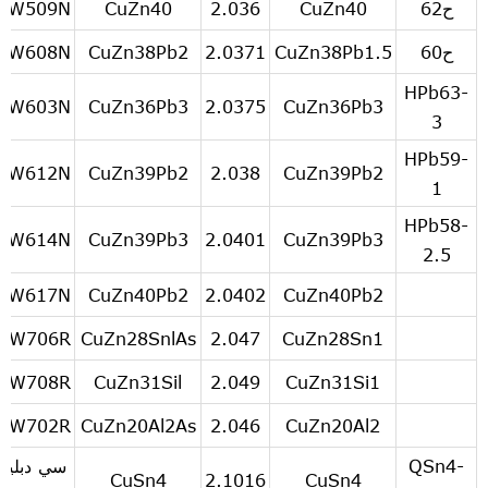
ح62
CuZn40
2.036
CuZn40
CW509N
ح60
CuZn38Pb1.5
2.0371
CuZn38Pb2
CW608N
HPb63-
CW603N
CuZn36Pb3
2.0375
CuZn36Pb3
3
HPb59-
CW612N
CuZn39Pb2
2.038
CuZn39Pb2
1
HPb58-
CW614N
CuZn39Pb3
2.0401
CuZn39Pb3
2.5
CW617N
CuZn40Pb2
2.0402
CuZn40Pb2
CW706R
CuZn28SnlAs
2.047
CuZn28Sn1
CW708R
CuZn31Sil
2.049
CuZn31Si1
CW702R
CuZn20Al2As
2.046
CuZn20Al2
QSn4-
سي دبليو
CuSn4
2.1016
CuSn4