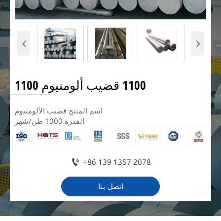
‹
›
1100 قضيب ألومنيوم 1100
اسم المنتج قضيب الألومنيوم
القدرة 1000 طن/شهر

+86 139 1357 2078
اتصل بنا