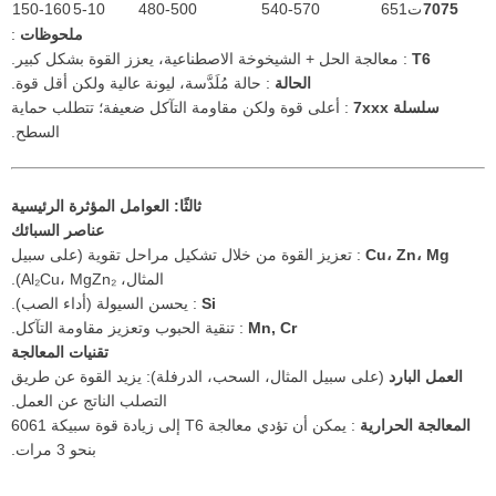
7075
ت651
540-570
480-500
5-10
150-160
ملحوظات
:
T6
: معالجة الحل + الشيخوخة الاصطناعية، يعزز القوة بشكل كبير.
الحالة
: حالة مُلَدَّسة، ليونة عالية ولكن أقل قوة.
سلسلة 7xxx
: أعلى قوة ولكن مقاومة التآكل ضعيفة؛ تتطلب حماية
السطح.
ثالثًا: العوامل المؤثرة الرئيسية
عناصر السبائك
Cu، Zn، Mg
: تعزيز القوة من خلال تشكيل مراحل تقوية (على سبيل
المثال، Al₂Cu، MgZn₂).
Si
: يحسن السيولة (أداء الصب).
Mn, Cr
: تنقية الحبوب وتعزيز مقاومة التآكل.
تقنيات المعالجة
العمل البارد
(على سبيل المثال، السحب، الدرفلة): يزيد القوة عن طريق
التصلب الناتج عن العمل.
المعالجة الحرارية
: يمكن أن تؤدي معالجة T6 إلى زيادة قوة سبيكة 6061
بنحو 3 مرات.