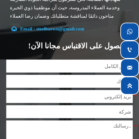
وخدمة العملاء المدروسة، حيث أن موظفينا ذوي الخبرة
متاحون دائمًا لمناقشة متطلباتك وضمان رضا العملاء
بالكامل.

Email : steelbaowu@gmail.com

تقع شركتنا في مدينة ووشي، بمقاطعة جيانغسو، والتي تعد
أكبر مركز لمعالجة الصلب في الصين. يتمتع فريقنا بتخصص
الحصول على الاقتباس مجانا الآن!

في الصناعة لأكثر من 14 عامًا مع خبرة غنية في مختلف
مشاريع صلب السيليكون، كما أننا على دراية بمجموعة
متنوعة من معايير صلب السيليكون، مثل CE، وSGS وغيرها.

يمكننا التصميم والتخصيص وفقًا لمتطلباتك الفريدة، ونضمن
السلامة والكفاءة والسعر المعقول. وقد قمنا بالتوسع

تدريجياً ولدينا الآن خمس مستودعات توزيع مبنية لهذا الغرض
ومرافق متخصصة لمعالجة الصلب تقدم خدمات لصناعات
التعدين والبناء والهندسة والتشغيل العام حول العالم.