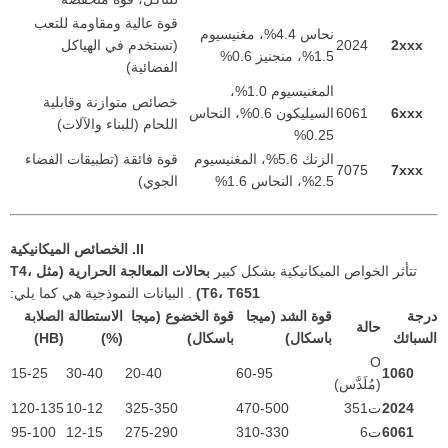
قوة عالية ومقاومة للتعب
نحاس 4.4%، مغنيسيوم
2xxx
2024
(تستخدم في الهياكل
1.5%، منجنيز 0.6%
الفضائية)
المغنيسيوم 1.0%،
خصائص متوازنة وقابلية
6xxx
6061
السيليكون 0.6%، النحاس
اللحام (للبناء والآلات)
0.25%
الزنك 5.6%، المغنيسيوم
قوة فائقة (تطبيقات الفضاء
7075
7xxx
2.5%، النحاس 1.6%
الجوي)
II. الخصائص الميكانيكية
تتأثر الخواص الميكانيكية بشكل كبير
بحالات المعالجة الحرارية (مثل T4،
T6، T651)
. البيانات النموذجية هي كما يلي:
درجة
قوة الشد (ميجا
قوة الخضوع (ميجا
الاستطالة
الصلابة
حالة
السبائك
باسكال)
باسكال)
(%)
(HB)
O
15-25
30-40
20-40
60-95
1060
(مُلَدَّس)
2024
ت351
470-500
325-350
10-12
120-135
6061
ت6
310-330
275-290
12-15
95-100