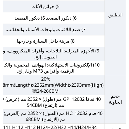
5) خزائن الأثاث
التطبيق
6) ديكور المصعد 6) ديكور المصعد
7) صنع اللافتات ولوحات الأسماء والحقائب.
8) مزينة داخل السيارة وخارجها
9) الأجهزة المنزلية: الثلاجات، وأفران الميكروويف، وأ
الصوت، إلخ.
10) الإلكترونيات الاستهلاكية: الهواتف المحمولة والكام
الرقمية وأقراص MP3 وU، إلخ.
20ft
898mm(Length)x2352mm(Width)x2393mm(High)
聽24-26CBM
حجم
40 
الحاوية
مم (ارتفاع) 54CBM
مم (الارتفاع) 68CBM
H111 H112 H112 H12/H22/H32 H14/H24/H34