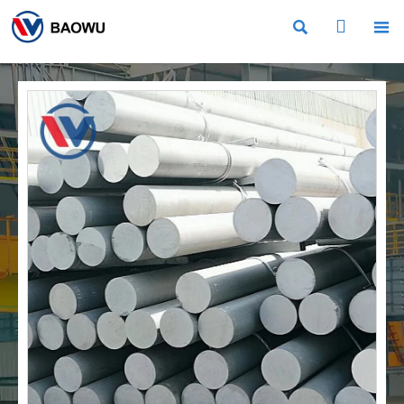


