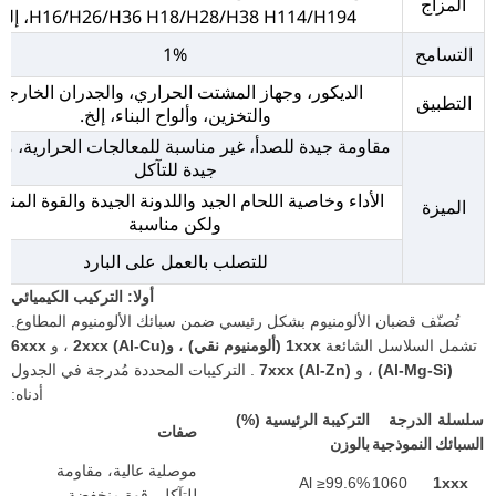
المزاج
H16/H26/H36 H18/H28/H38 H114/H194، إلخ.
التسامح
1%
الديكور، وجهاز المشتت الحراري، والجدران الخارجية
التطبيق
والتخزين، وألواح البناء، إلخ.
مقاومة جيدة للصدأ، غير مناسبة للمعالجات الحرارية، م
جيدة للتآكل
الأداء وخاصية اللحام الجيد واللدونة الجيدة والقوة المن
الميزة
ولكن مناسبة
للتصلب بالعمل على البارد
أولا: التركيب الكيميائي
تُصنّف قضبان الألومنيوم بشكل رئيسي ضمن سبائك الألومنيوم المطاوع.
تشمل السلاسل الشائعة
1xxx (ألومنيوم نقي)
،
و2xxx (Al-Cu)
، و
6xxx
(Al-Mg-Si)
، و
7xxx (Al-Zn)
. التركيبات المحددة مُدرجة في الجدول
أدناه:
سلسلة
الدرجة
التركيبة الرئيسية (%)
صفات
السبائك
النموذجية
بالوزن
موصلية عالية، مقاومة
Al ≥99.6%
1060
1xxx
للتآكل، قوة منخفضة