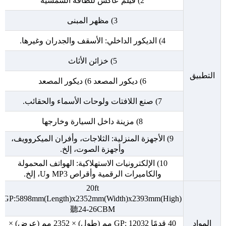
2) فيلم عاكس للطاقة الشمسية
3) مظهر المبنى
4) الديكور الداخلي: الأسقف والجدران وغيرها.
5) خزائن الأثاث
التطبيق
6) ديكور المصعد 6) ديكور المصعد
7) صنع اللافتات ولوحات الأسماء والحقائب.
8) مزينة داخل السيارة وخارجها
9) الأجهزة المنزلية: الثلاجات، وأفران الميكروويف،
وأجهزة الصوت، إلخ.
10) الإلكترونيات الاستهلاكية: الهواتف المحمولة
والكاميرات الرقمية وأقراص MP3 وU، إلخ.
20ft
GP:5898mm(Length)x2352mm(Width)x2393mm(High)
聽24-26CBM
المواد
40 قدمًا GP: 12032 مم (طول) × 2352 مم (عرض) ×