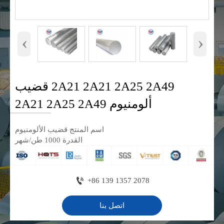
‹
›
2A21 2A21 2A25 2A49 قضيب
ألومنيوم 2A21 2A25 2A49
اسم المنتج قضيب الألومنيوم
القدرة 1000 طن/شهر

+86 139 1357 2078
اتصل بنا