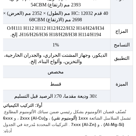
2393 مم (ارتفاع) 54CBM
40 قدم HC: 12032 مم (الطول) × 2352 مم (العرض) ×
2698 مم (الارتفاع) 68CBM
O/H111 H112 H112 H12/H22/H32 H14/H24/H34
المزاج
H16/H26/H36 H18/H28/H38 H114/H194، إلخ.
التسامح
1%
الديكور، وجهاز المشتت الحراري، والجدران الخارجية،
التطبيق
والتخزين، وألواح البناء، إلخ.
مخصص
الميزة
قسط
30٪ وديعة مقدما، 70٪ الرصيد قبل التسليم
أولا: التركيب الكيميائي
تُصنّف قضبان الألومنيوم بشكل رئيسي ضمن سبائك الألومنيوم المطاوع.
تشمل السلاسل الشائعة
1xxx (ألومنيوم نقي)
،
و2xxx (Al-Cu)
، و
6xxx
(Al-Mg-Si)
، و
7xxx (Al-Zn)
. التركيبات المحددة مُدرجة في الجدول
أدناه: