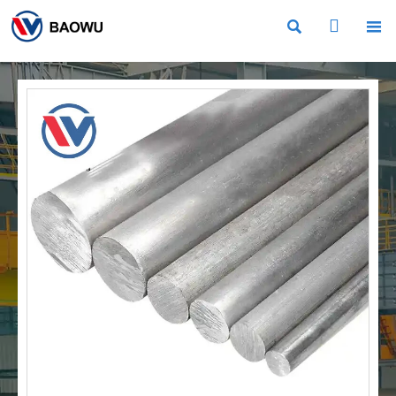


