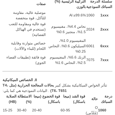
سلسلة
الدرجة
التركيبة الرئيسية (%)
صفات
السبائك
النموذجية
بالوزن
موصلية عالية، مقاومة
Al ≥99.6%
1060
1xxx
للتآكل، قوة منخفضة
قوة عالية ومقاومة للتعب
نحاس 4.4%، مغنيسيوم
2xxx
2024
(تستخدم في الهياكل
1.5%، منجنيز 0.6%
الفضائية)
المغنيسيوم 1.0%،
خصائص متوازنة وقابلية
6xxx
6061
السيليكون 0.6%، النحاس
اللحام (للبناء والآلات)
0.25%
الزنك 5.6%، المغنيسيوم
قوة فائقة (تطبيقات الفضاء
7075
7xxx
2.5%، النحاس 1.6%
الجوي)
II. الخصائص الميكانيكية
تتأثر الخواص الميكانيكية بشكل كبير
بحالات المعالجة الحرارية (مثل T4،
T6، T651)
. البيانات النموذجية هي كما يلي:
درجة
قوة الشد (ميجا
قوة الخضوع (ميجا
الاستطالة
الصلابة
حالة
السبائك
باسكال)
باسكال)
(%)
(HB)
O
15-25
30-40
20-40
60-95
1060
(مُلَدَّس)