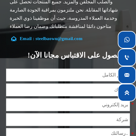
والصلب المجلفن والمزيد. جميع المنتجات تحصل على
شهاداتها المقابلة. نحن ملتزمون بمراقبة الجودة الصارمة
وخدمة العملاء المدروسة، حيث أن موظفينا ذوي الخبرة
متاحون دائمًا لمناقشة متطلباتك وضمان رضا العملاء
بالكامل.

Email : steelbaowu@gmail.com

تقع شركتنا في مدينة ووشي، بمقاطعة جيانغسو، والتي تعد
أكبر مركز لمعالجة الصلب في الصين. يتمتع فريقنا بتخصص
الحصول على الاقتباس مجانا الآن!

في الصناعة لأكثر من 14 عامًا مع خبرة غنية في مختلف
مشاريع صلب السيليكون، كما أننا على دراية بمجموعة

متنوعة من معايير صلب السيليكون، مثل CE، وSGS وغيرها.
يمكننا التصميم والتخصيص وفقًا لمتطلباتك الفريدة، ونضمن
السلامة والكفاءة والسعر المعقول. وقد قمنا بالتوسع

تدريجياً ولدينا الآن خمس مستودعات توزيع مبنية لهذا الغرض
ومرافق متخصصة لمعالجة الصلب تقدم خدمات لصناعات
التعدين والبناء والهندسة والتشغيل العام حول العالم.