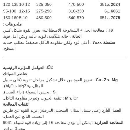
2024
ت351
470-500
325-350
10-12
120-135
6061
ت6
310-330
275-290
12-15
95-100
7075
ت651
540-570
480-500
5-10
150-160
ملحوظات
:
T6
: معالجة الحل + الشيخوخة الاصطناعية، يعزز القوة بشكل كبير.
الحالة
: حالة مُلَدَّسة، ليونة عالية ولكن أقل قوة.
سلسلة 7xxx
: أعلى قوة ولكن مقاومة التآكل ضعيفة؛ تتطلب حماية
السطح.
ثالثًا: العوامل المؤثرة الرئيسية
عناصر السبائك
Cu، Zn، Mg
: تعزيز القوة من خلال تشكيل مراحل تقوية (على سبيل
المثال، Al₂Cu، MgZn₂).
Si
: يحسن السيولة (أداء الصب).
Mn, Cr
: تنقية الحبوب وتعزيز مقاومة التآكل.
تقنيات المعالجة
العمل البارد
(على سبيل المثال، السحب، الدرفلة): يزيد القوة عن طريق
التصلب الناتج عن العمل.
المعالجة الحرارية
: يمكن أن تؤدي معالجة T6 إلى زيادة قوة سبيكة 6061
بنحو 3 مرات.