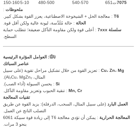
7075
ت651
540-570
480-500
5-10
150-160
ملحوظات
:
T6
: معالجة الحل + الشيخوخة الاصطناعية، يعزز القوة بشكل كبير.
الحالة
: حالة مُلَدَّسة، ليونة عالية ولكن أقل قوة.
سلسلة 7xxx
: أعلى قوة ولكن مقاومة التآكل ضعيفة؛ تتطلب حماية
السطح.
ثالثًا: العوامل المؤثرة الرئيسية
عناصر السبائك
Cu، Zn، Mg
: تعزيز القوة من خلال تشكيل مراحل تقوية (على سبيل
المثال، Al₂Cu، MgZn₂).
Si
: يحسن السيولة (أداء الصب).
Mn, Cr
: تنقية الحبوب وتعزيز مقاومة التآكل.
تقنيات المعالجة
العمل البارد
(على سبيل المثال، السحب، الدرفلة): يزيد القوة عن طريق
التصلب الناتج عن العمل.
المعالجة الحرارية
: يمكن أن تؤدي معالجة T6 إلى زيادة قوة سبيكة 6061
بنحو 3 مرات.