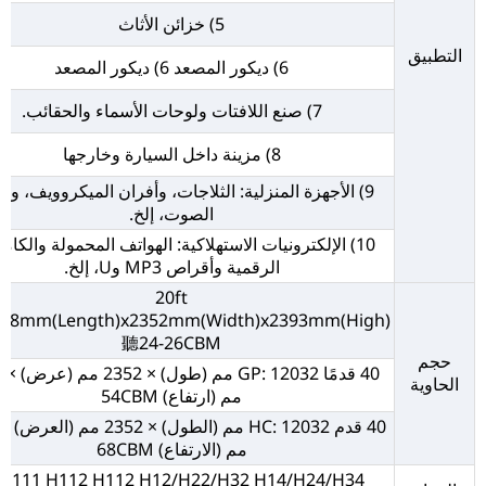
5) خزائن الأثاث
التطبيق
6) ديكور المصعد 6) ديكور المصعد
7) صنع اللافتات ولوحات الأسماء والحقائب.
8) مزينة داخل السيارة وخارجها
9) الأجهزة المنزلية: الثلاجات، وأفران الميكروويف، وأ
الصوت، إلخ.
10) الإلكترونيات الاستهلاكية: الهواتف المحمولة والكام
الرقمية وأقراص MP3 وU، إلخ.
20ft
898mm(Length)x2352mm(Width)x2393mm(High)
聽24-26CBM
حجم
40 
الحاوية
مم (ارتفاع) 54CBM
مم (الارتفاع) 68CBM
H111 H112 H112 H12/H22/H32 H14/H24/H34