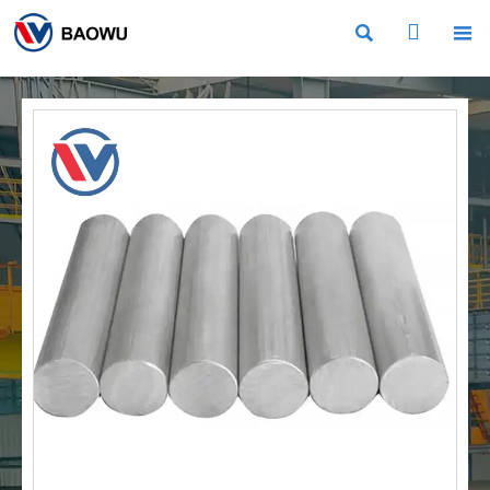


