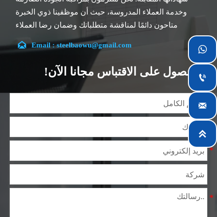
وخدمة العملاء المدروسة، حيث أن موظفينا ذوي الخبرة
متاحون دائمًا لمناقشة متطلباتك وضمان رضا العملاء
بالكامل.

Email : steelbaowu@gmail.com

تقع شركتنا في مدينة ووشي، بمقاطعة جيانغسو، والتي تعد
أكبر مركز لمعالجة الصلب في الصين. يتمتع فريقنا بتخصص
الحصول على الاقتباس مجانا الآن!

في الصناعة لأكثر من 14 عامًا مع خبرة غنية في مختلف
مشاريع صلب السيليكون، كما أننا على دراية بمجموعة
متنوعة من معايير صلب السيليكون، مثل CE، وSGS وغيرها.

يمكننا التصميم والتخصيص وفقًا لمتطلباتك الفريدة، ونضمن
السلامة والكفاءة والسعر المعقول. وقد قمنا بالتوسع

تدريجياً ولدينا الآن خمس مستودعات توزيع مبنية لهذا الغرض
ومرافق متخصصة لمعالجة الصلب تقدم خدمات لصناعات
التعدين والبناء والهندسة والتشغيل العام حول العالم.