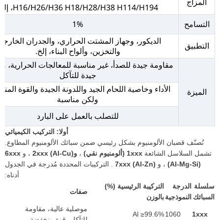
المزاج
H16/H26/H36 H18/H28/H38 H114/H194، إلخ.
التسامح
1%
الديكور، وجهاز المشتت الحراري، والجدران الخارجية
التطبيق
والتخزين، وألواح البناء، إلخ.
مقاومة جيدة للصدأ، غير مناسبة للمعالجات الحرارية، م
جيدة للتآكل
الأداء وخاصية اللحام الجيد واللدونة الجيدة والقوة المن
الميزة
ولكن مناسبة
للتصلب بالعمل على البارد
أولا: التركيب الكيميائي
تُصنّف قضبان الألومنيوم بشكل رئيسي ضمن سبائك الألومنيوم المطاوع.
تشمل السلاسل الشائعة
1xxx (ألومنيوم نقي)
،
و2xxx (Al-Cu)
، و
6xxx
(Al-Mg-Si)
، و
7xxx (Al-Zn)
. التركيبات المحددة مُدرجة في الجدول
أدناه:
سلسلة
الدرجة
التركيبة الرئيسية (%)
صفات
السبائك
النموذجية
بالوزن
موصلية عالية، مقاومة
Al ≥99.6%
1060
1xxx
للتآكل، قوة منخفضة