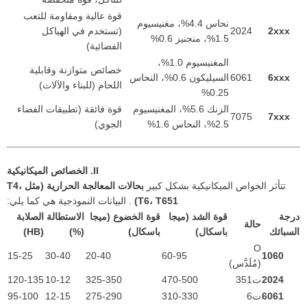
قوة عالية ومقاومة للتعب
نحاس 4.4%، مغنيسيوم
2xxx
2024
(تستخدم في الهياكل
1.5%، منجنيز 0.6%
الفضائية)
المغنيسيوم 1.0%،
خصائص متوازنة وقابلية
6xxx
6061
السيليكون 0.6%، النحاس
اللحام (للبناء والآلات)
0.25%
الزنك 5.6%، المغنيسيوم
قوة فائقة (تطبيقات الفضاء
7075
7xxx
2.5%، النحاس 1.6%
الجوي)
II. الخصائص الميكانيكية
تتأثر الخواص الميكانيكية بشكل كبير
بحالات المعالجة الحرارية (مثل T4،
T6، T651)
. البيانات النموذجية هي كما يلي:
درجة
قوة الشد (ميجا
قوة الخضوع (ميجا
الاستطالة
الصلابة
حالة
السبائك
باسكال)
باسكال)
(%)
(HB)
O
15-25
30-40
20-40
60-95
1060
(مُلَدَّس)
2024
ت351
470-500
325-350
10-12
120-135
6061
ت6
310-330
275-290
12-15
95-100