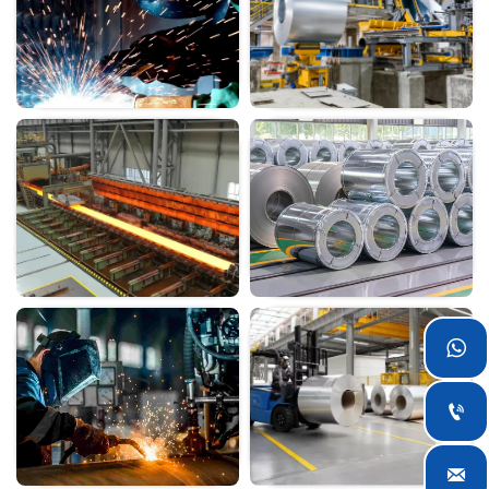


