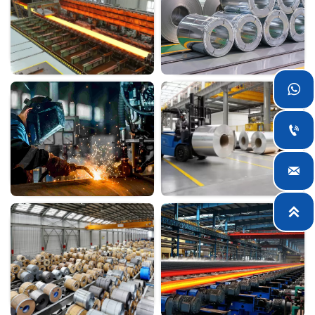



