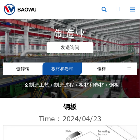



制造业
发送询问
镀锌钢
板材和卷材
钢棒

制造工艺
>
制造过程
>
板材和卷材
>
钢板

钢板
Time : 2024/04/23