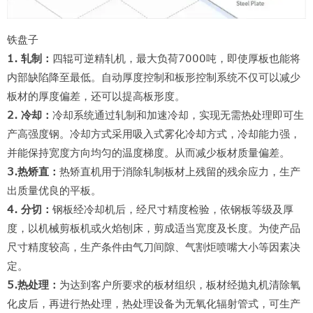
铁盘子
1. 轧制：
四辊可逆精轧机，最大负荷7000吨，即使厚板也能将
内部缺陷降至最低。自动厚度控制和板形控制系统不仅可以减少
板材的厚度偏差，还可以提高板形度。
2. 冷却：
冷却系统通过轧制和加速冷却，实现无需热处理即可生
产高强度钢。冷却方式采用吸入式雾化冷却方式，冷却能力强，
并能保持宽度方向均匀的温度梯度。从而减少板材质量偏差。
3.热矫直：
热矫直机用于消除轧制板材上残留的残余应力，生产
出质量优良的平板。
4. 分切：
钢板经冷却机后，经尺寸精度检验，依钢板等级及厚
度，以机械剪板机或火焰刨床，剪成适当宽度及长度。为使产品
尺寸精度较高，生产条件由气刀间隙、气割炬喷嘴大小等因素决
定。
5.热处理：
为达到客户所要求的板材组织，板材经抛丸机清除氧
化皮后，再进行热处理，热处理设备为无氧化辐射管式，可生产