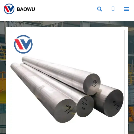


