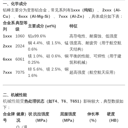
一、化学成分
铝棒主要分为变形铝合金，常见系列有
1xxx（纯铝）
、
2xxx（Al-
Cu）
、
6xxx（Al-Mg-Si）
、
7xxx（Al-Zn）
，具体成分如下表：
合金系
典型等
主要成分 (wt%)
特征
列
级
1xxx
1060
铝≥99.6%
高导电性、耐腐蚀、低强度
铜 4.4%、镁 1.5%、锰
强度高、耐疲劳（用于航空航
2xxx
2024
0.6%
天结构）
镁 1.0%、硅 0.6%、铜
平衡的性能、可焊性（用于建
6xxx
6061
0.25%
筑和机械）
锌 5.6%、镁 2.5%、铜
7xxx
7075
超高强度（航空航天应用）
1.6%
二、机械性能
机械性能受
热处理状态（如T4、T6、T651）
影响较大
，典型数据如
下：
合金牌
健康）状
抗拉强度
屈服强度
伸长率
硬度
号
况
（MPa）
（MPa）
（%）
（HB）
O（退