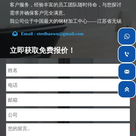
客户服务，经验丰富的员工团队随时待命，与您探讨
需求并确保客户完全满意。
我公司位于中国最大的钢材加工中心——江苏省无锡
市。团队深耕行业14余年，在各类硅钢项目上具有丰

Email : steelbaowu@gmail.com

富经验，熟悉CE、SGS等多种硅钢标准。我们可根据
特殊需求进行设计定制，并确保安全性、高效性及合
立即获取免费报价！

理价格。目前我们已逐步扩展至五座专业配送仓库和
钢材加工设施，为全球采矿、建筑、工程及通用制造
业提供专业服务。

