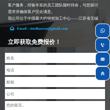
客户服务，经验丰富的员工团队随时待命，与您探讨
需求并确保客户完全满意。
我公司位于中国最大的钢材加工中心——江苏省无锡
市。团队深耕行业14余年，在各类硅钢项目上具有丰

Email : steelbaowu@gmail.com

富经验，熟悉CE、SGS等多种硅钢标准。我们可根据
特殊需求进行设计定制，并确保安全性、高效性及合
立即获取免费报价！

理价格。目前我们已逐步扩展至五座专业配送仓库和
钢材加工设施，为全球采矿、建筑、工程及通用制造
业提供专业服务。

