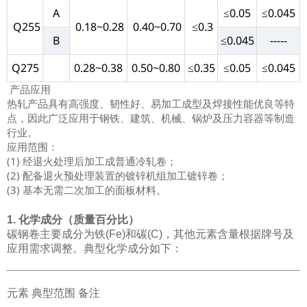
A
≤0.05
≤0.045
Q255
0.18~0.28
0.40~0.70
≤0.3
B
≤0.045
-----
Q275
0.28~0.38
0.50~0.80
≤0.35
≤0.05
≤0.045
产品应用
热轧产品具有高强度、韧性好、易加工成型及焊接性能优良等特
点，因此广泛应用于钢铁、建筑、机械、锅炉及压力容器等制造
行业。
应用范围：
(1) 经退火处理后加工成普通冷轧卷；
(2) 配备退火预处理装置的镀锌机组加工镀锌卷；
(3) 基本无需二次加工的面板材料。
1. 化学成分（质量百分比）
碳钢卷主要成分为铁(Fe)和碳(C)，其他元素含量根据牌号及
应用需求调整。典型化学成分如下：
元素 典型范围 备注