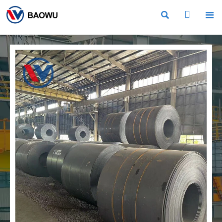


