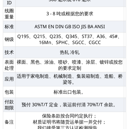
ID
线圈
3 - 8 吨或根据您的要求
重量
标准
ASTM EN DIN GB ISO JIS BA ANSI
Q195、Q215、Q235、Q345、ST37、A36、45#、
钢级
16Mn、SPHC、SGCC、CGCC
技术
热轧 冷轧
表面
裸面、黑色、涂油、喷砂、喷漆、涂层、镀锌或按您
处理
的要求定制
适用于家电制造、机械制造、集装箱制造、造船、桥
应用
梁等。
包装
标准出口包装。
付款
预付 30%T/T 定金，装运前付清 70%T/T 余款。
期限
保险条款按合同约定执行；
备注
材质证明书将随货运单据一并交付；
我们接受第三方认证检测报告。