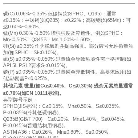
碳(C) 0.06%~0.35% 低碳钢(如SPHC、Q195)：通常
≤0.15%；中碳钢(如Q235)：≤0.22%；高碳钢(如65Mn)：可
达0.60%~0.90%。
锰(Mn) 0.30%~1.50% 增强强度及淬透性。例如SPHC：
Mn≤0.50%；Q345B：Mn 1.00%~1.60%。
硅(Si) ≤0.35% 作为脱氧剂并提高强度。部分牌号允许微量添
加(如SPHC：Si≤0.10%)。
硫(S) ≤0.035%~0.050% 过量硫会导致热脆性需严格控制(如
API 5L PSL2要求S≤0.015%)。
磷(P) ≤0.035%~0.050% 过量磷会降低韧性。高要求应用(如
低温钢)需P≤0.025%。
其他元素 微量(如Cu≤0.40%、Cr≤0.30%) 残余元素总量通常
≤0.70%(如EN 10111标准)。
典型牌号示例：
SPHC(JIS标准)：C≤0.15%、Mn≤0.50%、S≤0.035%、
P≤0.035%(冷轧低碳钢卷)。
Q235B(GB/T 700)：C≤0.20%、Mn≤1.40%、S≤0.045%、
P≤0.045%(普通结构用钢卷)。
ASTM A36：C≤0.26%、Mn≥0.80%、S≤0.050%、