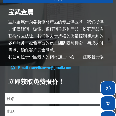
宝武金属
宝武金属作为各类钢材产品的专业供应商，我们提供
并销售硅钢、碳钢、镀锌钢等多种产品。所有产品均
获得相应认证。我们致力于严格的质量控制和周到的
客户服务，经验丰富的员工团队随时待命，与您探讨
需求并确保客户完全满意。
我公司位于中国最大的钢材加工中心——江苏省无锡
市。团队深耕行业14余年，在各类硅钢项目上具有丰

Email : steelbaowu@gmail.com
富经验，熟悉CE、SGS等多种硅钢标准。我们可根据
特殊需求进行设计定制，并确保安全性、高效性及合
立即获取免费报价！
理价格。目前我们已逐步扩展至五座专业配送仓库和

钢材加工设施，为全球采矿、建筑、工程及通用制造
业提供专业服务。
