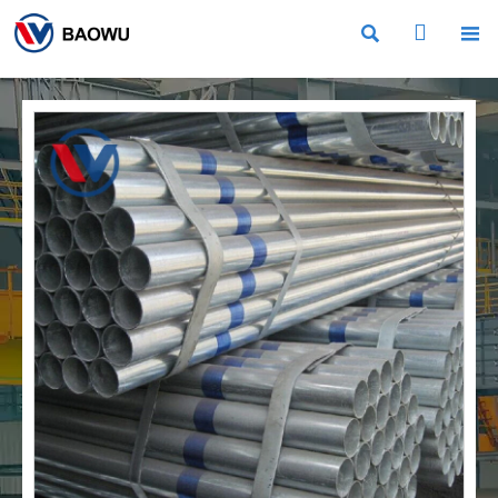


