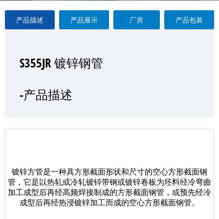
产品描述
产品展示
厂房
产品包装
S355JR 镀锌钢管
S355JR 镀锌钢管
S355JR 镀锌钢管
S355JR 镀锌钢管
—产品展示
-产品描述
-厂房
-产品包装
镀锌方管是一种具方形截面形状和尺寸的空心方形截面钢
管，它是以热轧或冷轧镀锌带钢或镀锌卷板为坯料经冷弯曲
加工成型后再经高频焊接制成的方形截面钢管，或预先经冷
成型后再经热浸镀锌加工而成的空心方形截面钢管。