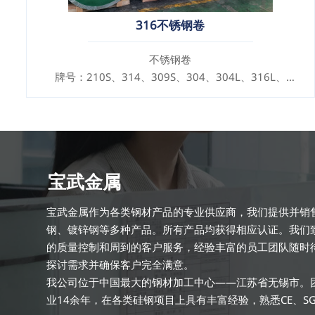
316不锈钢卷
不锈钢卷
牌号：210S、314、309S、304、304L、316L、
321、410、420、430、904等
规格
厚度：0.1mm - 150mm
宝武金属
宝武金属作为各类钢材产品的专业供应商，我们提供并销
钢、镀锌钢等多种产品。所有产品均获得相应认证。我们
的质量控制和周到的客户服务，经验丰富的员工团队随时
探讨需求并确保客户完全满意。
我公司位于中国最大的钢材加工中心——江苏省无锡市。
业14余年，在各类硅钢项目上具有丰富经验，熟悉CE、S