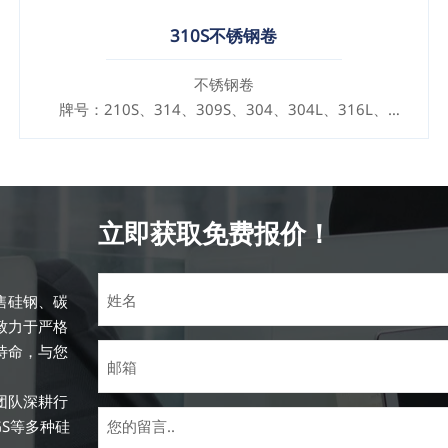
310S不锈钢卷
不锈钢卷
牌号：210S、314、309S、304、304L、316L、
321、410、420、430、904等
规格
厚度：0.1mm - 150mm
立即获取免费报价！
售硅钢、碳
致力于严格
待命，与您
团队深耕行
GS等多种硅