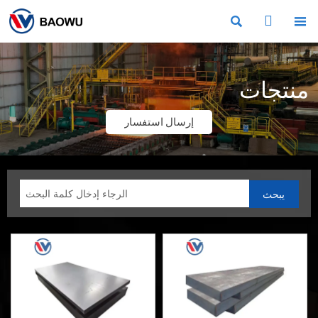



منتجات
إرسال استفسار
يبحث