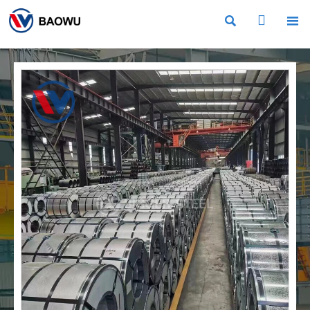


