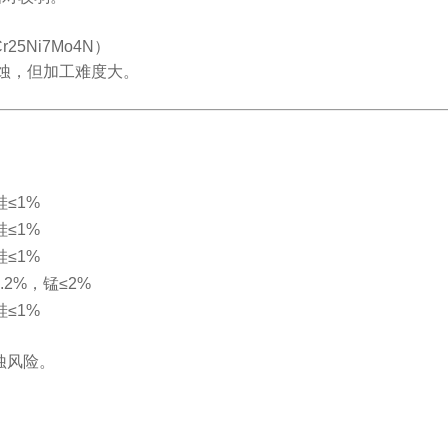
r25Ni7Mo4N）
蚀，但加工难度大。
硅≤1%
硅≤1%
硅≤1%
0.2%，锰≤2%
硅≤1%
腐蚀风险。