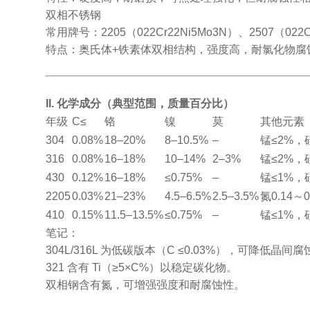
双相不锈钢
常用牌号：2205（022Cr22Ni5Mo3N）、2507（022C
特点：奥氏体+铁素体双相结构，强度高，耐氯化物腐
II. 化学成分（典型范围，质量百分比）
年级
C≤
铬
镍
莫
其他元素
304
0.08%
18–20%
8–10.5%
–
锰≤2%，
316
0.08%
16–18%
10–14%
2–3%
锰≤2%，
430
0.12%
16–18%
≤0.75%
–
锰≤1%，
2205
0.03%
21–23%
4.5–6.5%
2.5–3.5%
氮0.14～
410
0.15%
11.5–13.5%
≤0.75%
–
锰≤1%，
笔记：
304L/316L 为低碳版本（C ≤0.03%），可降低晶间
321 含有 Ti（≥5×C%）以稳定碳化物。
双相钢含有氮，可增强强度和耐腐蚀性。