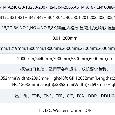
STM A240,GB/T3280-2007,JIS4304-2005,ASTM A167,EN10088-
,317L,321,321H,347,347H,304,304L,302,301,201,202,403,405,
2B,2D,BA,NO.1,NO.4,NO.8,8K,镜面,方格纹,压花,毛线,喷砂,
0.01~200mm
0mm,1219mm,1500mm,1800mm,2000mm,2500mm,3000mm,
2000mm,2440mm,3000mm,5800mm,6000mm,etc
标准出口包装，适用于各种运输，或按要求包装。
x2352mm(Width)x2393mm(High)40ft GP:12032mm(Length)x
HC:12032mm(Length)x2352mm(Width)x2698mm(Hig
出厂价、FOB、CNF、CFR、CIF、FCA、DDP、DDU 
TT, L/C, Western Union, D/P