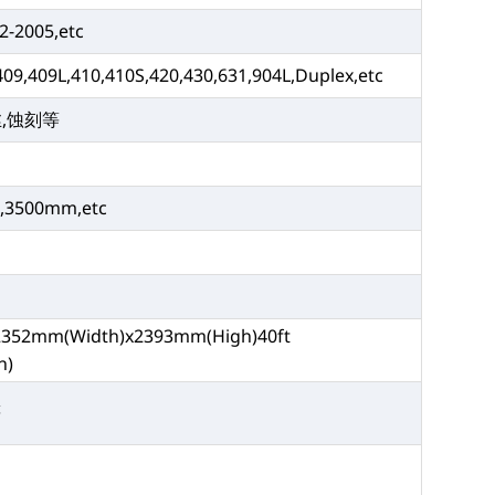
2-2005,etc
409,409L,410,410S,420,430,631,904L,Duplex,etc
拉丝,蚀刻等
3500mm,etc
2352mm(Width)x2393mm(High)40ft
h)
等