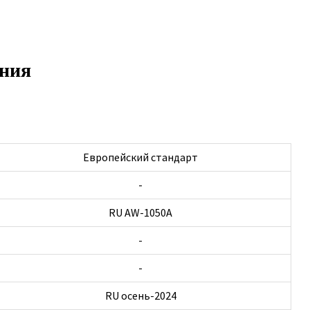
иния
Европейский стандарт
-
RU AW-1050A
-
-
RU осень-2024