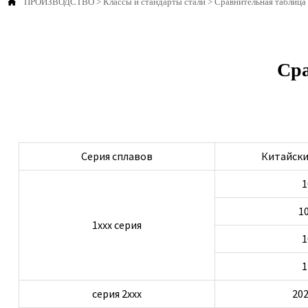

ПРОИЗВОДСТВО
>
Классы и стандарты стали
>
Сравнительная таблица
Сра
Серия сплавов
Китайски
1
1
1ххх серия
1
1
серия 2ххх
202