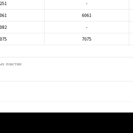
251
-
061
6061
082
-
075
7075
ых пластин