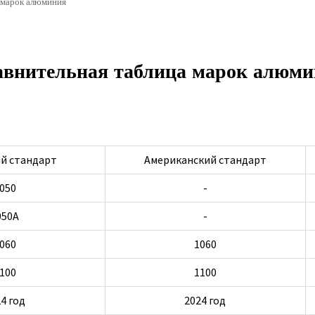
 марок алюминия
внительная таблица марок алюм
й стандарт
Американский стандарт
050
-
050А
-
060
1060
100
1100
4 год
2024 год