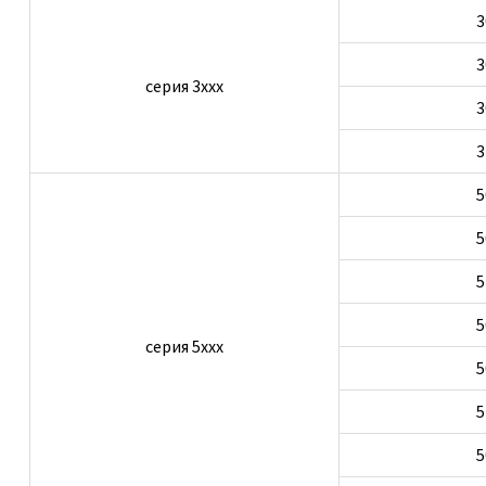
3
3
серия 3ххх
3
3
5
5
5
5
серия 5ххх
5
5
5