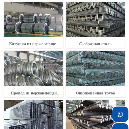
нержавеющей стали
Катушка из нержавеющей
С-образная сталь
стали Катушка из
нержавеющей стали
Провод из нержавеющей
Оцинкованная труба
стали
